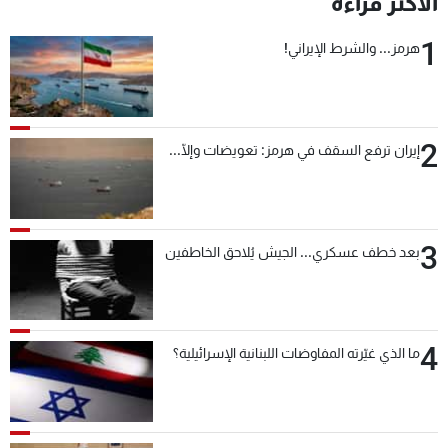
الأكثر قراءة
شاهد البرامج
1
الترددات
هرمز... والشرط الإيراني!
عن MTV
وظائف
الإنـتـاج
تواصل معنا
2
إيران ترفع السقف في هرمز: تعويضات وإلّا...
لاعلاناتكم
شروط الإسـتخدام
سياسة الخصوصية
3
بعد خطف عسكري... الجيش يُلاحق الخاطفين
4
ما الذي غيّرته المفاوضات اللبنانية الإسرائيلية؟