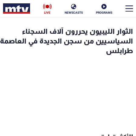
LIVE
NEWSCASTS
PROGRAMS
en
الثوار الليبيون يحررون آلاف السجناء
الأخبار
السياسيين من سجن الجديدة في العاصمة
طرابلس
سياسة
ناس
إقتصاد
فن
منوعات
رياضة
كأس العالم
البرامج
جدول البرامج