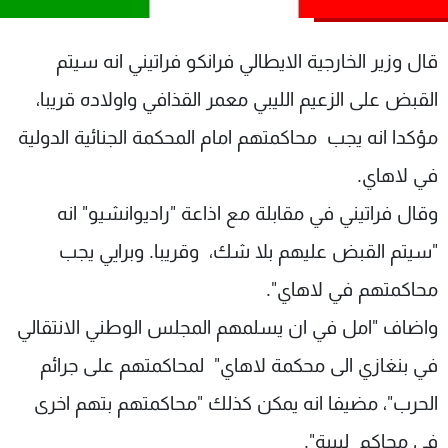
شاهد البرامج
الترددات
قال وزير الخارجية الايطالي فرانكو فراتيني انه سيتم
القبض على الزعيم الليبي معمر القذافي واولاده قريبا،
عن MTV
وظائف
مؤكدا انه يجب محاكمتهم امام المحكمة الجنائية الدولية
الإنـتـاج
تواصل معنا
لاعلاناتكم
شروط الإسـتخدام
في لاهاي.
سياسة الخصوصية
وقال فراتيني في مقابلة مع اذاعة "راديوانشيو" انه
"سيتم القبض عليهم بلا شك، وقريبا. وبرايي يجب
محاكمتهم في لاهاي".
واضاف "امل في ان يسلمهم المجلس الوطني الانتقالي
في بنغازي الى محكمة لاهاي" لمحاكمتهم على جرائم
الحرب"، مضيفا انه يمكن كذلك "محاكمتهم بتهم اخرى
في محاكم ليبية".