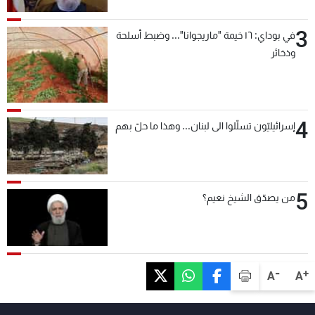
3
في بوداي: ١٦ خيمة "ماريجوانا"... وضبط أسلحة
وذخائر
4
إسرائيليّون تسلّلوا الى لبنان... وهذا ما حلّ بهم
5
من يصدّق الشيخ نعيم؟
-
+
A
A