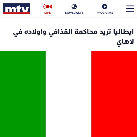
LIVE
NEWSCASTS
PROGRAMS
en
ايطاليا تريد محاكمة القذافي واولاده في
الأخبار
لاهاي
سياسة
ناس
إقتصاد
فن
منوعات
رياضة
كأس العالم
البرامج
جدول البرامج