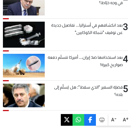
في وجه خيّاط؟
3
بعد انكشافهم في أستراليا... تفاصيل جديدة
عن توقيف "شبكة الكوكايين"
4
بعد استخدامها ضدّ إيران... أميركا تتسلّم دفعة
صواريخ كبيرة!
5
قضيّة السفير "الذي سقط": هل يُسلَّم إلى
بلده؟
-
+
A
A