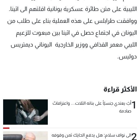
شاهد البرامج
الليبية على متن طائرة عسكرية يونانية اقلتهم الى اثينا.
الترددات
ووافقت طرابلس على هذه العملية بناء على طلب من
اليونان في اجتماع حصل في اثينا بين مبعوث للزعيم
عن MTV
وظائف
الإنـتـاج
تواصل معنا
الليبي معمر القذافي ووزير الخارجية اليوناني ديمتريس
لاعلاناتكم
شروط الإسـتخدام
دوليس.
سياسة الخصوصية
الأكثر قراءة
1
أبٌ يعتدي جنسيّاً على بناته الثلاث… واعترافاتٌ
صادمة
2
الى نواف سلام: هل يدفع الحايك ثمن وقوفه