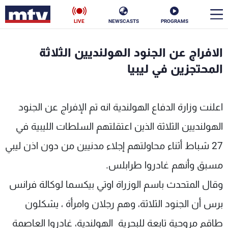
LIVE
NEWSCASTS
PROGRAMS
en
الافراج عن الجنود الهولنديين الثلاثة
الأخبار
المحتجزين في ليبيا
سياسة
ناس
اعلنت وزارة الدفاع الهولندية انه تم الإفراج عن الجنود
إقتصاد
فن
الهولنديين الثلاثة الذين اعتقلتهم السلطات الليبية في
منوعات
رياضة
27 شباط أثناء محاولتهم إجلاء مدنيين من دون اذن ليبي
كأس العالم
مسبق وأنهم غادروا طرابلس.
وقال المتحدث باسم الوزراة اوتي بيكسما لوكالة فرانس
برس أن الجنود الثلاثة، وهم رجلان وامرأة ، يشكلون
البرامج
طاقم مروحية تابعة للبحرية الهولندية، غادروا العاصمة
جدول البرامج