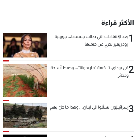
الأكثر قراءة
1
بعد الإنتقادات التي طالت جسمها... جورجينا
رودريغيز تخرج عن صمتها
2
في بوداي: ١٦ خيمة "ماريجوانا"... وضبط أسلحة
وذخائر
3
إسرائيليّون تسلّلوا الى لبنان... وهذا ما حلّ بهم