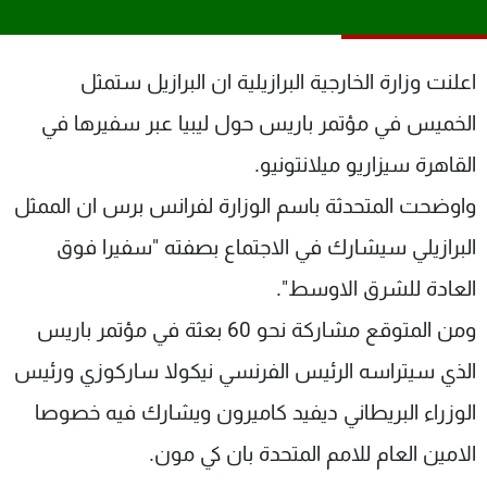
شاهد البرامج
الترددات
اعلنت وزارة الخارجية البرازيلية ان البرازيل ستمثل
الخميس في مؤتمر باريس حول ليبيا عبر سفيرها في
عن MTV
وظائف
الإنـتـاج
تواصل معنا
القاهرة سيزاريو ميلانتونيو.
لاعلاناتكم
شروط الإسـتخدام
سياسة الخصوصية
واوضحت المتحدثة باسم الوزارة لفرانس برس ان الممثل
البرازيلي سيشارك في الاجتماع بصفته "سفيرا فوق
العادة للشرق الاوسط".
ومن المتوقع مشاركة نحو 60 بعثة في مؤتمر باريس
الذي سيتراسه الرئيس الفرنسي نيكولا ساركوزي ورئيس
الوزراء البريطاني ديفيد كاميرون ويشارك فيه خصوصا
الامين العام للامم المتحدة بان كي مون.