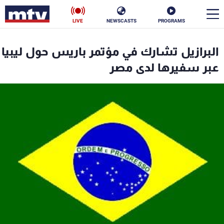
LIVE
NEWSCASTS
PROGRAMS
en
البرازيل تشارك في مؤتمر باريس حول ليبيا
الأخبار
عبر سفيرها لدى مصر
سياسة
ناس
إقتصاد
فن
منوعات
رياضة
كأس العالم
البرامج
جدول البرامج