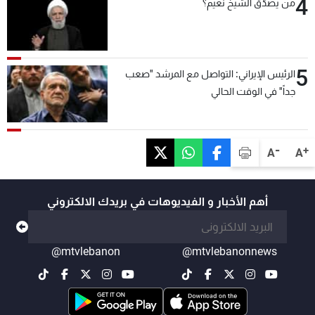
4
من يصدّق الشيخ نعيم؟
5
الرئيس الإيراني: التواصل مع المرشد "صعب
جداً" في الوقت الحالي
-
+
A
A
أهم الأخبار و الفيديوهات في بريدك الالكتروني
@mtvlebanon
@mtvlebanonnews