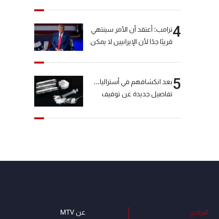
خيّاط؟
4
ترامب: أعتقد أن الأمر سينتهي
قريبًا جدًا لأن الإيرانيين لا يمكن
أن يستمروا على هذا الحال
5
بعد انكشافهم في أستراليا...
تفاصيل جديدة عن توقيف
"شبكة الكوكايين"
البرامج
عن MTV