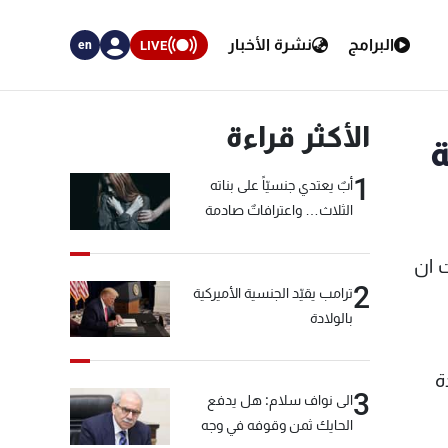
البرامج
نشرة الأخبار
LIVE
en
الأكثر قراءة
ة
1
أبٌ يعتدي جنسيّاً على بناته
الثلاث… واعترافاتٌ صادمة
 ان
2
ترامب يقيّد الجنسية الأميركية
بالولادة
 "ISI" بمساعدة
3
الى نواف سلام: هل يدفع
الحايك ثمن وقوفه في وجه