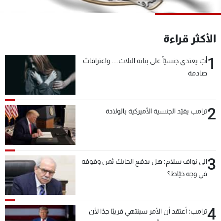
شاهد البرامج
الترددات
الأكثر قراءة
عن MTV
وظائف
1
أبٌ يعتدي جنسيّاً على بناته الثلاث… واعترافاتٌ
الإنـتـاج
تواصل معنا
صادمة
لاعلاناتكم
شروط الإسـتخدام
سياسة الخصوصية
2
ترامب يقيّد الجنسية الأميركية بالولادة
3
الى نواف سلام: هل يدفع الحايك ثمن وقوفه
في وجه خيّاط؟
4
ترامب: أعتقد أن الأمر سينتهي قريبًا جدًا لأن