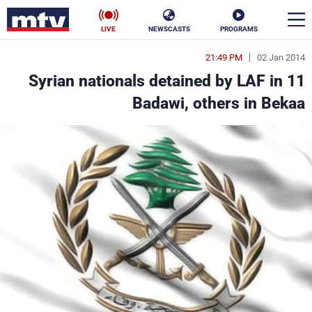
LIVE
NEWSCASTS
PROGRAMS
21:49 PM
02 Jan 2014
en
11 Syrian nationals detained by LAF in
الأخبار
Badawi, others in Bekaa
سياسة
ناس
إقتصاد
فن
منوعات
رياضة
كأس العالم
البرامج
جدول البرامج