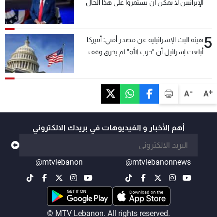
الإيرانيين لا يمكن أن يستمروا على هذا الحال
5
هيئة البث الإسرائيلية عن مصدر أمني: أميركا
أبلغت إسرائيل أن "حزب الله" لم يخرق وقف
إطلاق النار أمس في مجدل زون وطلبت منها
عدم التصعيد خشية أن يؤثر ذلك على مفاوضات
روما
-
+
A
A
أهم الأخبار و الفيديوهات في بريدك الالكتروني
@mtvlebanon
@mtvlebanonnews
© MTV Lebanon. All rights reserved.