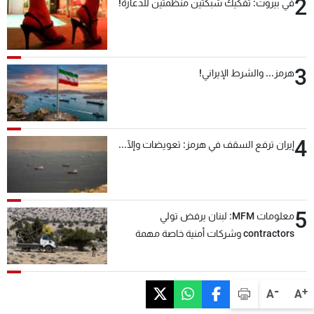
2
في بيروت: تفكيك شبكتين منظّمتين للدعارة!
3
هرمز... والشرط الإيراني!
4
إيران ترفع السقف في هرمز: تعويضات وإلّا...
5
معلومات MFM: لبنان يرفض تولي
contractors وشركات أمنية خاصة مهمة
التحقق من نزع سلاح "حزب الله"
-
+
A
A