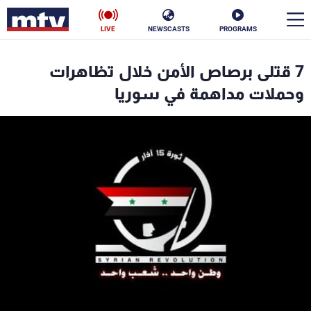
LIVE
NEWSCASTS
PROGRAMS
en
7 قتلى برصاص الأمن خلال تظاهرات
الأخبار
وحملات مداهمة في سوريا
سياسة
ناس
إقتصاد
فن
منوعات
رياضة
كأس العالم
البرامج
جدول البرامج