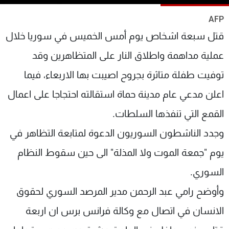
شاهد البرامج
AFP
الترددات
قتل سبعة اشخاص يوم أمس الخميس في سوريا خلال
عملية مداهمة واطلاق النار على المتظاهرين وقد
عن MTV
وظائف
الإنـتـاج
تواصل معنا
توفيت طفلة متاثرة بجروح اصيبت بها الاربعاء، فيما
لاعلاناتكم
شروط الإسـتخدام
سياسة الخصوصية
اعلن مدعي عام مدينة حماة استقالته احتجاجا على اعمال
القمع التي تنفذها السلطات.
وجدد الناشطون السوريون الدعوة لمتابعة التظاهر في
يوم "جمعة الموت ولا المذلة" الى حين سقوط النظام
السوري.
وأوضح رامي عبد الرحمن مدير المرصد السوري لحقوق
الانسان في اتصال مع وكالة فرانس برس ان اربعة