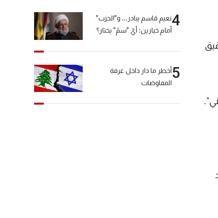
4
نعيم قاسم يبادر... و"الحزب"
أمام خيارين: أيّ "سمّ" يختار؟
قيق
5
أخطر ما دار داخل غرفة
المفاوضات
ي".