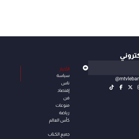
كتروني
الأخبار
سياسة
@mtvleba
ناس
إقتصاد
فن
منوعات
رياضة
كأس العالم
جميع الكـتاب