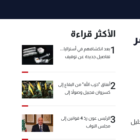
الأكثر قراءة
ر
1
بعد انكشافهم في أستراليا...
تفاصيل جديدة عن توقيف
"شبكة الكوكايين"
2
أنفاق "حزب الله" من البقاع إلى
كسروان فجبيل وصولاً إلى
المختارة... التفاصيل في نشرة
الأخبار بعد قليل
3
الرئيس عون ردّ 4 قوانين إلى
ليل
مجلس النواب