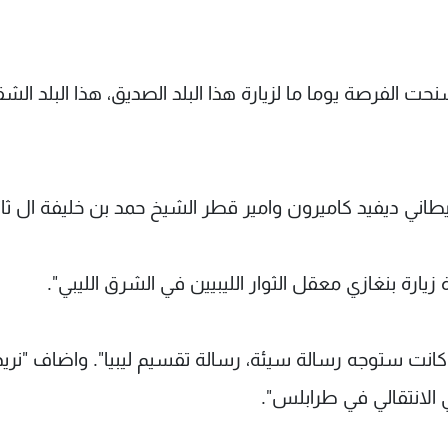
حت الفرصة يوما ما لزيارة هذا البلد الصديق، هذا البلد الش
بريطاني ديفيد كاميرون وامير قطر الشيخ حمد بن خليفة ال ثان
يارة بنغازي معقل الثوار الليبيين في الشرق الليبي".
زي كانت ستوجه رسالة سيئة، رسالة تقسيم ليبيا". واضاف "نريد
الانتقالي في طرابلس".