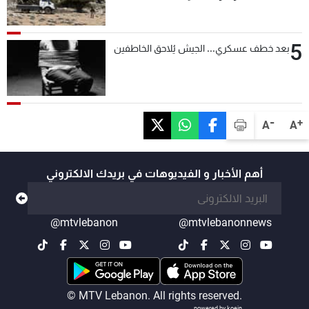
التحقق من نزع سلاح "حزب الله"
5
بعد خطف عسكري... الجيش يُلاحق الخاطفين
-
+
A
A
أهم الأخبار و الفيديوهات في بريدك الالكتروني
@mtvlebanon
@mtvlebanonnews
© MTV Lebanon. All rights reserved.
powered by koein