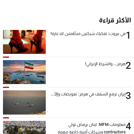
شاهد البرامج
الترددات
الأكثر قراءة
1
في بيروت: تفكيك شبكتين منظّمتين للدعارة!
عن MTV
وظائف
الإنـتـاج
تواصل معنا
لاعلاناتكم
شروط الإسـتخدام
سياسة الخصوصية
2
هرمز... والشرط الإيراني!
3
إيران ترفع السقف في هرمز: تعويضات وإلّا...
4
معلومات MFM: لبنان يرفض تولي
contractors وشركات أمنية خاصة مهمة