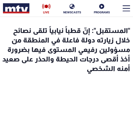
LIVE
NEWSCASTS
PROGRAMS
en
"المستقبل": إنّ قطباً نيابياً تلقى نصائح
الأخبار
خلال زيارته دولة فاعلة في المنطقة من
مسؤولين رفيعي المستوى فيها بضرورة
سياسة
ناس
أخذ أقصى درجات الحيطة والحذر على صعيد
أمنه الشخصي
إقتصاد
فن
منوعات
رياضة
كأس العالم
البرامج
جدول البرامج