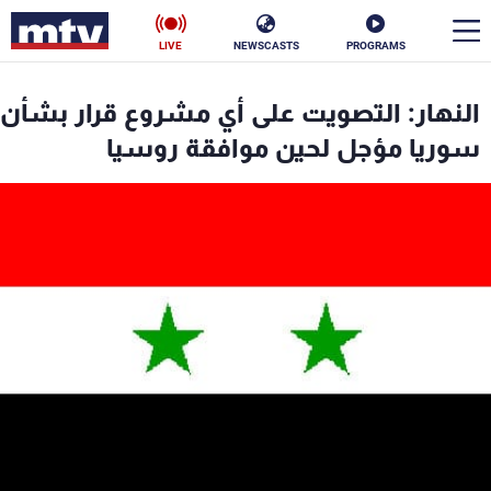
LIVE
NEWSCASTS
PROGRAMS
en
النهار: التصويت على أي مشروع قرار بشأن
الأخبار
سوريا مؤجل لحين موافقة روسيا
سياسة
ناس
إقتصاد
فن
منوعات
رياضة
كأس العالم
البرامج
جدول البرامج