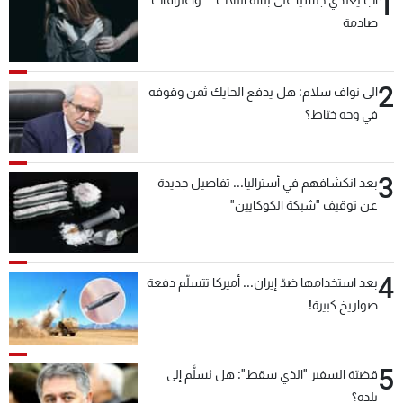
1
صادمة
2
الى نواف سلام: هل يدفع الحايك ثمن وقوفه
في وجه خيّاط؟
3
بعد انكشافهم في أستراليا... تفاصيل جديدة
عن توقيف "شبكة الكوكايين"
4
بعد استخدامها ضدّ إيران... أميركا تتسلّم دفعة
صواريخ كبيرة!
5
قضيّة السفير "الذي سقط": هل يُسلَّم إلى
بلده؟