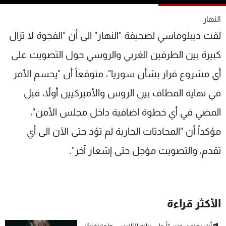
شاهد البرامج
النهار
الترددات
لفت ديبلوماسي لصحيفة "النهار" الى أن "الفجوة لا تزال
كبيرة بين الطرفين الغربي والروسي حول التصويت على
عن MTV
وظائف
الإنـتـاج
تواصل معنا
أي مشروع قرار بشأن سوريا"، متوقعاً أن "يحسم الأمر
لاعلاناتكم
شروط الإسـتخدام
سياسة الخصوصية
في نهاية المطاف بين الروس والأميركيين أولاً، قبل
المضي في أي خطوة اضافية داخل مجلس الأمن"،
مؤكداً أن "المحادثات الجارية لم تؤد حتى الآن الى أي
تقدم، والتصويت مؤجل حتى إشعار آخر".
الأكثر قراءة
أبٌ يعتدي جنسيّاً على بناته الثلاث… واعترافاتٌ