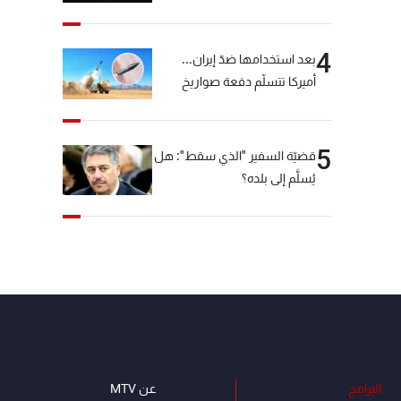
"شبكة الكوكايين"
4
بعد استخدامها ضدّ إيران...
أميركا تتسلّم دفعة صواريخ
كبيرة!
5
قضيّة السفير "الذي سقط": هل
يُسلَّم إلى بلده؟
البرامج
عن MTV