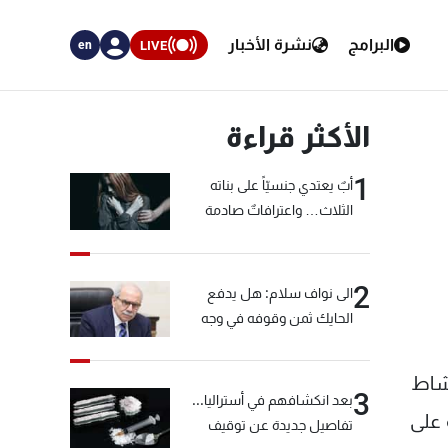
البرامج
نشرة الأخبار
LIVE
en
الأكثر قراءة
1
أبٌ يعتدي جنسيّاً على بناته
الثلاث… واعترافاتٌ صادمة
2
الى نواف سلام: هل يدفع
الحايك ثمن وقوفه في وجه
خيّاط؟
نشاط
3
بعد انكشافهم في أستراليا...
 على
تفاصيل جديدة عن توقيف