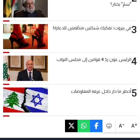
"سمّ" يختار؟
3
في بيروت: تفكيك شبكتين منظّمتين للدعارة!
4
الرئيس عون ردّ 4 قوانين إلى مجلس النواب
5
أخطر ما دار داخل غرفة المفاوضات
-
+
A
A