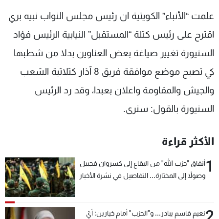
شاهد البرامج
علمت “الأنباء” الكويتية ان رئيس مجلس النواب نبيه بري
الترددات
اقترح على رئيس كتلة “المستقبل” النيابية الرئيس فؤاد
السنيورة تغيير صياغة بعض العناوين بدلا من شطبها
عن MTV
وظائف
الإنـتـاج
تواصل معنا
كي تصبح موضع موافقة فريق 8 آذار كثلاثية الشعب
لاعلاناتكم
شروط الإسـتخدام
سياسة الخصوصية
والجيش والمقاومة واعلان بعبدا، وقد رد الرئيس
السنيورة بالقول: سنرى.
الأكثر قراءة
1
أنفاق "حزب الله" من البقاع إلى كسروان فجبيل
وصولاً إلى المختارة... التفاصيل في نشرة الأخبار
بعد قليل
2
نعيم قاسم يبادر... و"الحزب" أمام خيارين: أيّ