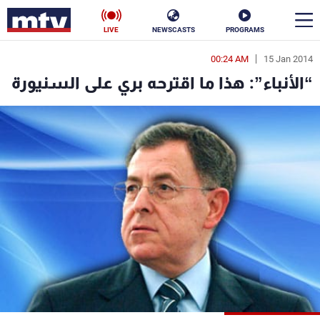
LIVE
NEWSCASTS
PROGRAMS
00:24 AM
15 Jan 2014
en
“الأنباء”: هذا ما اقترحه بري على السنيورة
الأخبار
سياسة
ناس
إقتصاد
فن
منوعات
رياضة
كأس العالم
البرامج
جدول البرامج