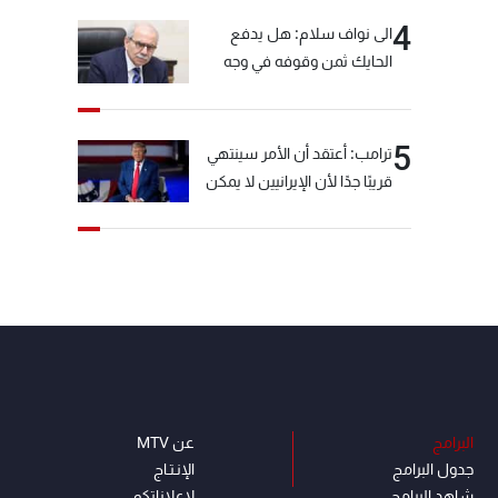
4
الى نواف سلام: هل يدفع
الحايك ثمن وقوفه في وجه
خيّاط؟
5
ترامب: أعتقد أن الأمر سينتهي
قريبًا جدًا لأن الإيرانيين لا يمكن
أن يستمروا على هذا الحال
البرامج
عن MTV
جدول البرامج
الإنـتـاج
شاهد البرامج
لاعلاناتكم