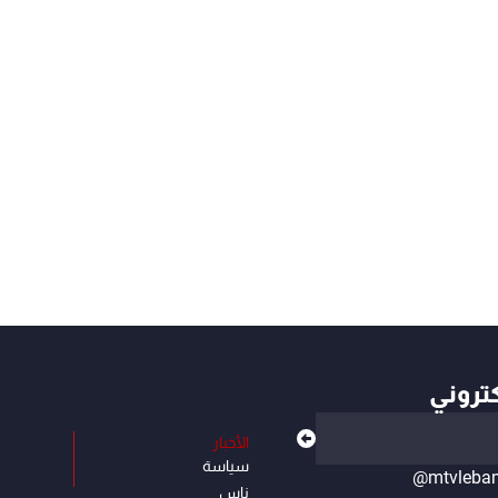
كتروني
الأخبار
سياسة
@mtvleba
ناس