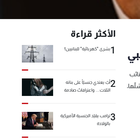
الأكثر قراءة
1
بشرى "كهربائية" للبنانيين!
بي
نائب
2
أبٌ يعتدي جنسيّاً على بناته
ّها،
الثلاث… واعترافاتٌ صادمة
3
ترامب يقيّد الجنسية الأميركية
بالولادة