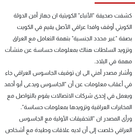
شاهد البرامج
الترددات
كشفت صحيفة "الأنباء" الكويتية ان جهاز أمن الدولة
الكويتي أوقف وافدا عراقي الأصل يقيم في الكويت
عن MTV
وظائف
بصفة "غير محدد الجنسية" بتهمة التعامل مع العراق
الإنـتـاج
تواصل معنا
لاعلاناتكم
شروط الإسـتخدام
وتزويد السلطات هناك بمعلومات حساسة عن منشآت
سياسة الخصوصية
مهمة في البلاد.
وأشار مصدر أمني الى ان توقيف الجاسوس العراقي جاء
في أعقاب معلومات عن أن "الجاسوس ويدعى أبو أحمد
ويعمل في إحدى شركات الاتصالات يقوم بالتواصل مع
المخابرات العراقية وتزويدها بمعلومات حساسة".
ورأى المصدر ان "التحقيقات الأولية مع الجاسوس
العراقي خلصت إلى أن لديه علاقات وطيدة مع أشخاص