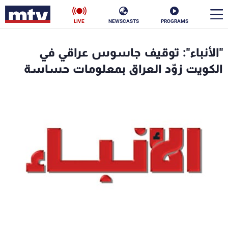
LIVE
NEWSCASTS
PROGRAMS
en
"الأنباء": توقيف جاسوس عراقي في
الأخبار
الكويت زوّد العراق بمعلومات حساسة
سياسة
ناس
إقتصاد
فن
منوعات
رياضة
كأس العالم
البرامج
جدول البرامج