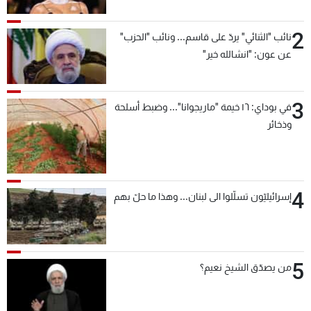
2
نائب "الثنائي" يردّ على قاسم... ونائب "الحزب"
عن عون: "انشالله خير"
3
في بوداي: ١٦ خيمة "ماريجوانا"... وضبط أسلحة
وذخائر
4
إسرائيليّون تسلّلوا الى لبنان... وهذا ما حلّ بهم
5
من يصدّق الشيخ نعيم؟