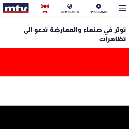
LIVE
NEWSCASTS
PROGRAMS
en
توتر في صنعاء والمعارضة تدعو الى
الأخبار
تظاهرات
سياسة
ناس
إقتصاد
فن
منوعات
رياضة
كأس العالم
البرامج
جدول البرامج