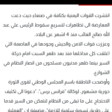
شاهد البرامج
الترددات
انتشرت القوات اليمنية بكثافة في صنعاء حيث دعت
المعارضة الى تظاهرات لتسريع سقوط الرئيس علي عبد
عن MTV
وظائف
الله صالح الغائب منذ 4 اشهر عن البلاد.
الإنـتـاج
تواصل معنا
لاعلاناتكم
شروط الإسـتخدام
وعززت قوات الامن والجيش وجودها في العاصمة التي
سياسة الخصوصية
اغلقت كل مداخلها منذ بعد ظهر السبت امام حركة
السير بينما ظهر مدنيون مسلحون من انصار النظام في
الشوارع.
وأوضحت الناطقة باسم المجلس الوطني لقوى الثورة
حورية مشهور، لوكالة "فرانس برس"، "دعونا الى تكثيف
الاحتجاج على ما تبقى من النظام لنتمكن من السير قدما
على طريق تسوية سلمية للازمة"، مضيفة ان "العملية