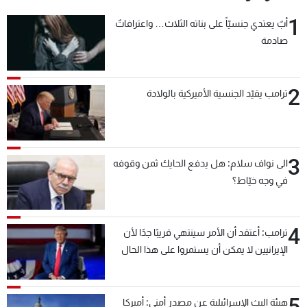
1
أبٌ يعتدي جنسيّاً على بناته الثلاث… واعترافاتٌ
صادمة
2
ترامب يقيّد الجنسية الأميركية بالولادة
3
الى نواف سلام: هل يدفع الحايك ثمن وقوفه
في وجه خيّاط؟
4
ترامب: أعتقد أن الأمر سينتهي قريبًا جدًا لأن
الإيرانيين لا يمكن أن يستمروا على هذا الحال
5
هيئة البث الإسرائيلية عن مصدر أمني: أميركا