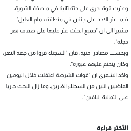
شاهد البرامج
وعثرت قوة اخرى على جثة ثانية في منطقة الشورة،
الترددات
فيما عثر الاحد على جثتين في منطقة حمام العليل"
مشيرا الى ان "جميع الجثث عثر عليها على ضفاف نهر
عن MTV
وظائف
الإنـتـاج
تواصل معنا
دجلة".
لاعلاناتكم
شروط الإسـتخدام
سياسة الخصوصية
وبحسب مصادر امنية، فان "السجناء فروا من جهة النهر،
وكان يتحتم عليهم عبوره".
واكد الشمري ان "قوات الشرطة اعتقلت خلال اليومين
الماضيين اثنين من السجناء الفارين، وما زال البحث جاريا
على الثمانية الباقين".
الأكثر قراءة