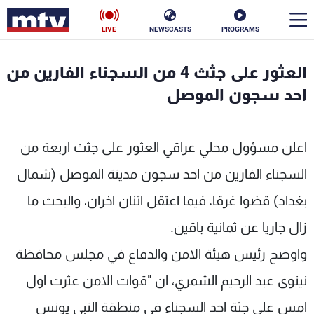
LIVE
NEWSCASTS
PROGRAMS
en
العثور على جثث 4 من السجناء الفارين من
الأخبار
احد سجون الموصل
سياسة
ناس
اعلن مسؤول محلي عراقي العثور على جثث اربعة من
إقتصاد
فن
السجناء الفارين من احد سجون مدينة الموصل (شمال
منوعات
رياضة
بغداد) قضوا غرقا، فيما اعتقل اثنان اخران، والبحث ما
كأس العالم
زال جاريا عن ثمانية باقين.
واوضح رئيس هيئة الامن والدفاع في مجلس محافظة
نينوى عبد الرحيم الشمري، ان "قوات الامن عثرت اول
البرامج
امس على جثة احد السجناء في منطقة النبي يونس
جدول البرامج