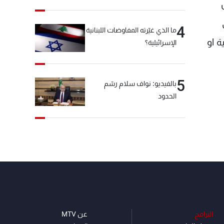
4
ما الذي غيّرته المفاوضات اللبنانية
ة او
الإسرائيلية؟
5
بالفيديو: نواف سلام رسّم
الحدود
البرامج
عن MTV