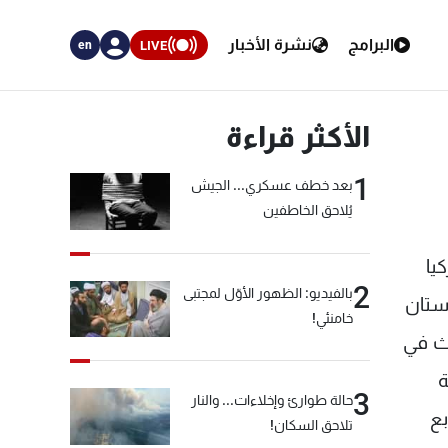
البرامج
نشرة الأخبار
LIVE
en
الأكثر قراءة
1
بعد خطف عسكري... الجيش
يُلاحق الخاطفين
يا
2
بالفيديو: الظهور الأوّل لمجتبى
ستان
خامنئي!
وث في
ة
3
حالة طوارئ وإخلاءات... والنار
بع
تلاحق السكان!