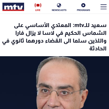
LIVE
NEWSCASTS
PROGRAMS
en
سعيد للـmtv: المعتدي الأساسي على
الأخبار
الشماس الحكيم في لاسا لا يزال فارا
واللذين سلما الى القضاء دورهما ثانوي في
سياسة
ناس
الحادثة
إقتصاد
فن
منوعات
رياضة
كأس العالم
البرامج
جدول البرامج