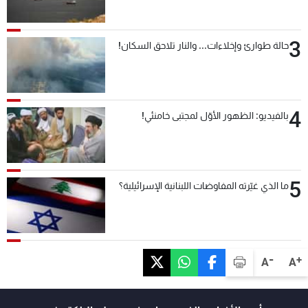
3
حالة طوارئ وإخلاءات... والنار تلاحق السكان!
4
بالفيديو: الظهور الأوّل لمجتبى خامنئي!
5
ما الذي غيّرته المفاوضات اللبنانية الإسرائيلية؟
-
+
A
A