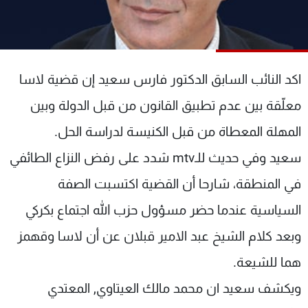
شاهد البرامج
الترددات
اكد النائب السابق الدكتور فارس سعيد إن قضية لاسا
عن MTV
وظائف
الإنـتـاج
تواصل معنا
معلّقة بين عدم تطبيق القانون من قبل الدولة وبين
لاعلاناتكم
شروط الإسـتخدام
سياسة الخصوصية
المهلة المعطاة من قبل الكنيسة لدراسة الحل.
سعيد وفي حديث للـmtv شدد على رفض النزاع الطائفي
في المنطقة، شارحا أن القضية اكتسبت الصفة
السياسية عندما حضر مسؤول حزب الله اجتماع بكركي
وبعد كلام الشيخ عبد الامير قبلان عن أن لاسا وقهمز
هما للشيعة.
ويكشف سعيد ان محمد مالك العيتاوي, المعتدي