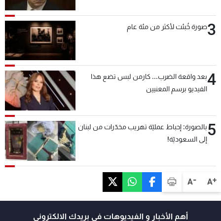
3
صورة خُبئت لأكثر من مئة عام
4
بعد واقعة الضرب... كارمن لبس تضع هذا
الفيديو برسم المعنيين
5
بالصورة: إحباط عمليّة تهريب مخدّرات من لبنان
إلى السعوديّة!
-
+
A
A
أهم الأخبار و الفيديوهات في بريدك الالكتروني