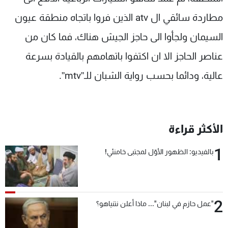
شاهد البرامج
مطاردة سائقي ال atv الذين فروا باتجاه منطقة عيون
الترددات
السيمان ولجأوا الى حاجز الجيش هناك، فما كان من
عناصر الحاجز الا ان اكتفوا باتهامهم بالقيادة بسرعة
عن MTV
وظائف
الإنـتـاج
تواصل معنا
عالية، ودائما بحسب رواية الشبان للـ”mtv”.
لاعلاناتكم
شروط الإسـتخدام
سياسة الخصوصية
الأكثر قراءة
1
بالفيديو: الظهور الأوّل لمجتبى خامنئي!
2
"عمل حازم في لبنان"... ماذا أعلن نتنياهو؟