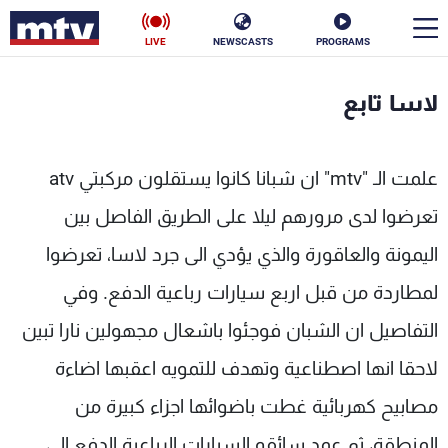
LIVE
NEWSCASTS
PROGRAMS
en
لاسا تابع
الأخبار
علمت الـ "mtv" ان شبانا كانوا يستقلون مركبتي atv
سياسة
ناس
تعرضوا لدى مرورهم ليلا على الطريق الفاصل بين
إقتصاد
فن
اليمونة والعاقورة والذي يؤدي الى جرد لاسا، تعرضوا
منوعات
رياضة
لمطاردة من قبل اربع سيارات رباعية الدفع. وفي
كأس العالم
التفاصيل ان الشبان فوجئوا باشعال مجهولين نارا تبين
لاحقا انها اصطناعية وتهدف للتمويه اعقبها اضاءة
مصابيح كهربائية غطت باضوائها اجزاء كبيرة من
البرامج
جدول البرامج
المنطقة، ثم عمد سائقو السيارات الرباعية الدفع الى