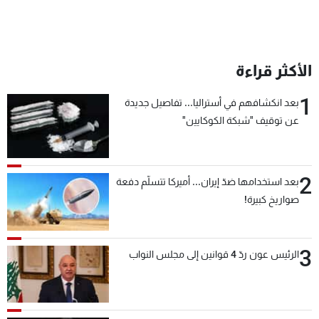
شاهد البرامج
الترددات
الأكثر قراءة
عن MTV
وظائف
الإنـتـاج
تواصل معنا
1
بعد انكشافهم في أستراليا... تفاصيل جديدة
لاعلاناتكم
شروط الإسـتخدام
عن توقيف "شبكة الكوكايين"
سياسة الخصوصية
2
بعد استخدامها ضدّ إيران... أميركا تتسلّم دفعة
صواريخ كبيرة!
3
الرئيس عون ردّ 4 قوانين إلى مجلس النواب