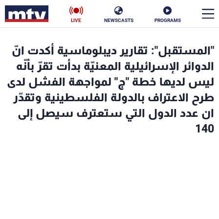
LIVE
NEWSCASTS
PROGRAMS
en
"المستقبل": تقارير ديبلوماسية أكدت انّ
الأخبار
الدوائر الإسرائيلية المعنيّة بدأت تقرّ بأنّه
ليس لديها خطة "ج" لمواجهة الفشل لدى
سياسة
ناس
طرح الاعتراف بالدولة الفلسطينية وتقدّر
ان عدد الدول التي ستعترف سيصل إلى
إقتصاد
فن
140
منوعات
رياضة
كأس العالم
البرامج
جدول البرامج