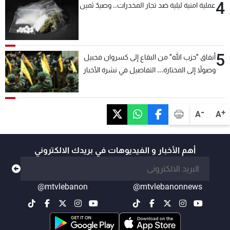
4
عملية امنية ليلية ضد تجار المخدرات.. وصيدٌ ثمين
5
أنفاق "حزب الله" من البقاع إلى كسروان فجبيل
وصولاً إلى المختارة... التفاصيل في نشرة الأخبار
بعد قليل
-
+
A
A
أهم الأخبار و الفيديوهات في بريدك الالكتروني
@mtvlebanon
@mtvlebanonnews