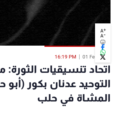
+
A
-
A
16:19 PM
01 Feb 2014
اتحاد تنسيقيات الثورة: م
التوحيد عدنان بكور (أبو 
المشاة في حلب