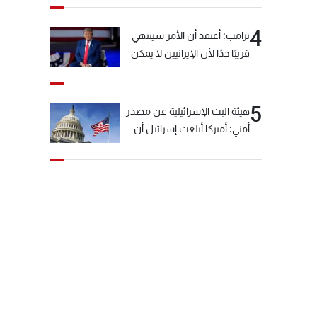
4
ترامب: أعتقد أن الأمر سينتهي
قريبًا جدًا لأن الإيرانيين لا يمكن
أن يستمروا على هذا الحال
5
هيئة البث الإسرائيلية عن مصدر
أمني: أميركا أبلغت إسرائيل أن
"حزب الله" لم يخرق وقف إطلاق
النار أمس في مجدل زون
وطلبت منها عدم التصعيد
خشية أن يؤثر ذلك على
مفاوضات روما