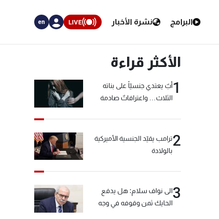
البرامج
نشرة الأخبار
LIVE
en
الأكثر قراءة
1
أبٌ يعتدي جنسيّاً على بناته
الثلاث… واعترافاتٌ صادمة
2
ترامب يقيّد الجنسية الأميركية
بالولادة
3
الى نواف سلام: هل يدفع
الحايك ثمن وقوفه في وجه
خيّاط؟