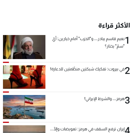
الأكثر قراءة
1
نعيم قاسم يبادر... و"الحزب" أمام خيارين: أيّ
"سمّ" يختار؟
2
في بيروت: تفكيك شبكتين منظّمتين للدعارة!
3
هرمز... والشرط الإيراني!
4
إيران ترفع السقف في هرمز: تعويضات وإلّا...