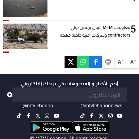
5
معلومات MFM: لبنان يرفض تولي
contractors وشركات أمنية خاصة مهمة
التحقق من نزع سلاح "حزب الله"
-
+
A
A
أهم الأخبار و الفيديوهات في بريدك الالكتروني
@mtvlebanon
@mtvlebanonnews
© MTV Lebanon. All rights reserved.