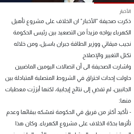
شاهد البرامج
الأخبار
الترددات
ذكرت صحيفة "الأخبار" ان الخلاف على مشروع تأهيل
الكهرباء يواجه مزيداً من التصعيد بين رئيس الحكومة
عن MTV
وظائف
الإنـتـاج
تواصل معنا
نجيب ميقاتي ووزير الطاقة جبران باسيل، ومن خلاله
لاعلاناتكم
شروط الإسـتخدام
سياسة الخصوصية
تكتل التغيير والإصلاح
واشارت الصحيفة الى أن اتصالات اليومين الماضيين
حاولت إحداث اختراق في الشروط المتصلبة المتبادلة بين
الجانبين، لم تفضِ إلى نتائج إيجابية، لكنها أبرَزَت معطيات
منها:
- تأكيد أكثر من فريق في الحكومة تمسّكه ببقائها وعدم
تأثرها بحدّة الخلاف على مشروع الكهرباء. وكان هذا