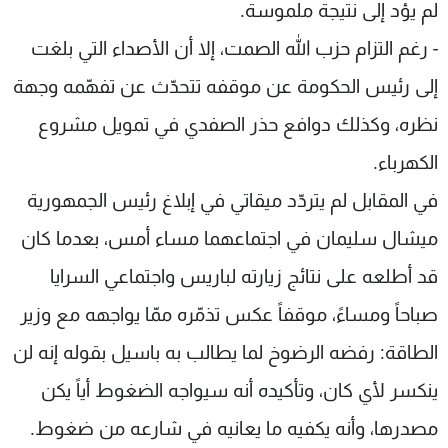
لم يؤد إلى نتيجة ملموسة.
- رغم التزام حزب الله الصمت، إلا أن الأصداء التي بلغت
إلى رئيس الحكومة عن موقفه تتحدّث عن تفهّمه وجهة
نظره، وكذلك دوافع حذر الصفدي في تمويل مشروع
الكهرباء.
في المقابل لم يتردّد ميقاتي في إبلاغ رئيس الجمهورية
ميشال سليمان في اجتماعهما مساء أمس، بعدما كان
قد أطلعه على نتائج زيارته لباريس واجتماعي السرايا
صباحاً ومساءً، موقفاً عكس تذمّره ممّا يواجهه مع وزير
الطاقة: رفضه الرضوخ لما يطالب به باسيل بقوله إنه لن
ينكسر لأي كان، وتأكيده أنه سيواجه الضغوط أياً يكن
مصدرها، وأنه يكفيه ما يعانيه في شارعه من ضغوط.