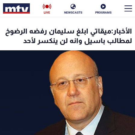
LIVE
NEWSCASTS
PROGRAMS
en
الأخبار:ميقاتي ابلغ سليمان رفضه الرضوخ
الأخبار
لمطالب باسيل وانه لن ينكسر لأحد
سياسة
ناس
إقتصاد
فن
منوعات
رياضة
كأس العالم
البرامج
جدول البرامج