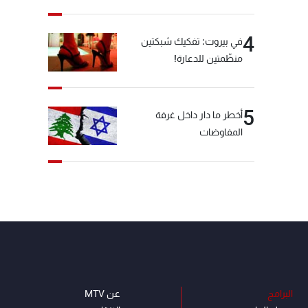
4
في بيروت: تفكيك شبكتين
منظّمتين للدعارة!
5
أخطر ما دار داخل غرفة
المفاوضات
البرامج
عن MTV