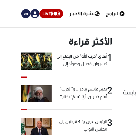
البرامج
نشرة الأخبار
LIVE
en
الأكثر قراءة
1
أنفاق "حزب الله" من البقاع إلى
كسروان فجبيل وصولاً إلى
المختارة... التفاصيل في نشرة
الأخبار بعد قليل
2
نعيم قاسم يبادر... و"الحزب"
يابسة
أمام خيارين: أيّ "سمّ" يختار؟
3
الرئيس عون ردّ 4 قوانين إلى
مجلس النواب