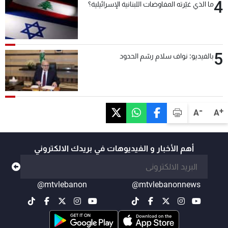
4
ما الذي غيّرته المفاوضات اللبنانية الإسرائيلية؟
5
بالفيديو: نواف سلام رسّم الحدود
-
+
A
A
أهم الأخبار و الفيديوهات في بريدك الالكتروني
@mtvlebanon
@mtvlebanonnews