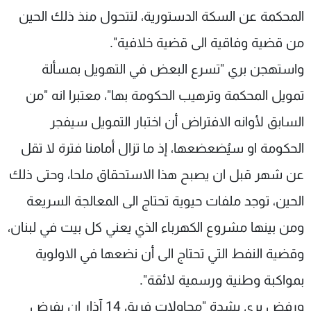
المحكمة عن السكة الدستورية، لتتحول منذ ذلك الحين
من قضية وفاقية الى قضية خلافية".
واستهجن بري "تسرع البعض في التهويل بمسألة
تمويل المحكمة وترهيب الحكومة بها"، معتبرا انه "من
السابق لأوانه الافتراض أن اختبار التمويل سيفجر
الحكومة او سيُضعضعها، إذ ما تزال أمامنا فترة لا تقل
عن شهر قبل ان يصبح هذا الاستحقاق ملحا، وحتى ذلك
الحين، توجد ملفات حيوية تحتاج الى المعالجة السريعة
ومن بينها مشروع الكهرباء الذي يعني كل بيت في لبنان،
وقضية النفط التي تحتاج الى أن نضعها في الاولوية
بمواكبة وطنية ورسمية لائقة".
ورفض بري بشدة "محاولات فريق 14 آذار ان يفرض