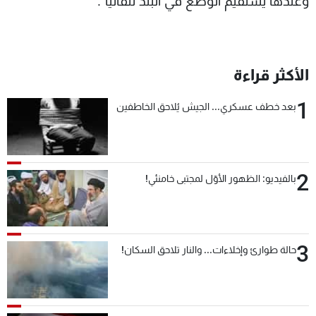
وعندها يستقيم الوضع في البلد تلقائيا".
الأكثر قراءة
1
بعد خطف عسكري... الجيش يُلاحق الخاطفين
2
بالفيديو: الظهور الأوّل لمجتبى خامنئي!
3
حالة طوارئ وإخلاءات... والنار تلاحق السكان!