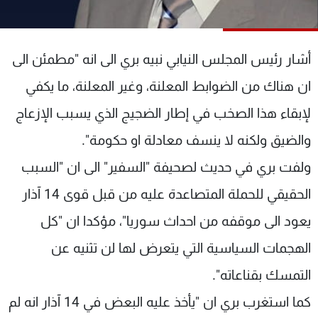
شاهد البرامج
الترددات
أشار رئيس المجلس النيابي نبيه بري الى انه "مطمئن الى
عن MTV
وظائف
ان هناك من الضوابط المعلنة، وغير المعلنة، ما يكفي
الإنـتـاج
تواصل معنا
لإبقاء هذا الصخب في إطار الضجيج الذي يسبب الإزعاج
لاعلاناتكم
شروط الإسـتخدام
سياسة الخصوصية
والضيق ولكنه لا ينسف معادلة او حكومة".
ولفت بري في حديث لصحيفة "السفير" الى ان "السبب
الحقيقي للحملة المتصاعدة عليه من قبل قوى 14 آذار
يعود الى موقفه من احداث سوريا"، مؤكدا ان "كل
الهجمات السياسية التي يتعرض لها لن تثنيه عن
التمسك بقناعاته".
كما استغرب بري ان "يأخذ عليه البعض في 14 آذار انه لم