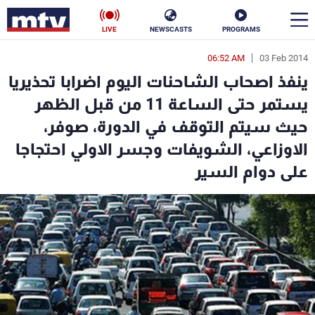
LIVE
NEWSCASTS
PROGRAMS
06:52 AM
03 Feb 2014
en
ينفذ اصحاب الشاحنات اليوم اضرابا تحذيريا
الأخبار
يستمر حتى الساعة 11 من قبل الظهر
حيث سيتم التوقف في الدورة، صوفر،
سياسة
ناس
الاوزاعي، الشويفات وجسر الاولي احتجاجا
إقتصاد
فن
على دوام السير
منوعات
رياضة
كأس العالم
البرامج
جدول البرامج