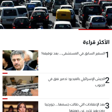
شاهد البرامج
الترددات
عن MTV
وظائف
الإنـتـاج
تواصل معنا
لاعلاناتكم
شروط الإسـتخدام
الأكثر قراءة
سياسة الخصوصية
1
السفير السابق في المستشفى... بعد توقيفه!
2
الجيش الإسرائيلي بالفيديو: تدمير نفق في
الجنوب
3
بعد الإنتقادات التي طالت جسمها... جورجينا
رودريغيز تخرج عن صمتها