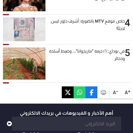
4
خاص موقع MTV بالصّورة: أشرف دبّور ليس
لاجئاً!
5
في بوداي: ١٦ خيمة "ماريجوانا"... وضبط أسلحة
وذخائر
-
+
A
A
أهم الأخبار و الفيديوهات في بريدك الالكتروني