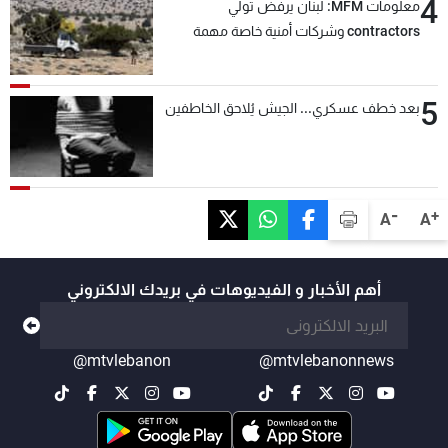
4
معلومات MFM: لبنان يرفض تولي
contractors وشركات أمنية خاصة مهمة
التحقق من نزع سلاح "حزب الله"
5
بعد خطف عسكري... الجيش يُلاحق الخاطفين
-
+
A
A
أهم الأخبار و الفيديوهات في بريدك الالكتروني
@mtvlebanon
@mtvlebanonnews