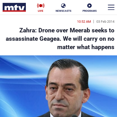
LIVE
NEWSCASTS
PROGRAMS
10:52 AM
03 Feb 2014
en
Zahra: Drone over Meerab seeks to
الأخبار
assassinate Geagea. We will carry on no
matter what happens
سياسة
ناس
إقتصاد
فن
منوعات
رياضة
كأس العالم
البرامج
جدول البرامج