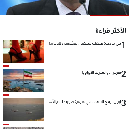
شاهد البرامج
الترددات
الأكثر قراءة
عن MTV
وظائف
الإنـتـاج
تواصل معنا
1
في بيروت: تفكيك شبكتين منظّمتين للدعارة!
لاعلاناتكم
شروط الإسـتخدام
سياسة الخصوصية
2
هرمز... والشرط الإيراني!
3
إيران ترفع السقف في هرمز: تعويضات وإلّا...