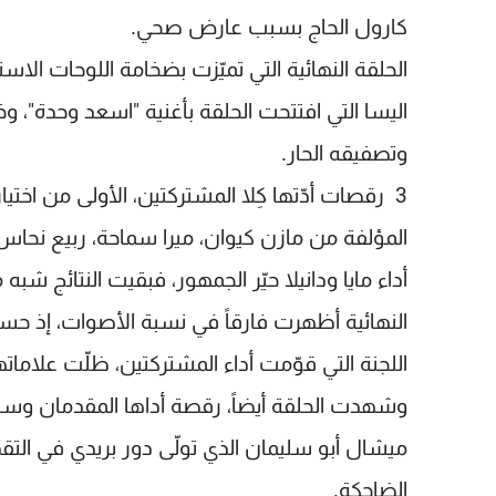
كارول الحاج بسبب عارض صحي.
الحلقة النهائية التي تميّزت بضخامة اللوحات الاس
اليسا التي افتتحت الحلقة بأغنية "اسعد وحدة"، 
وتصفيقه الحار.
3 رقصات أدّتها كِلا المشتركتين، الأولى من اختيار
أداء مايا ودانيلا حيّر الجمهور، فبقيت النتائج شبه
النهائية أظهرت فارقاً في نسبة الأصوات، إذ حسم
اللجنة التي قوّمت أداء المشتركتين، ظلّت علامات
وشهدت الحلقة أيضاً، رقصة أداها المقدمان وسام
ميشال أبو سليمان الذي تولّى دور بريدي في التقد
الضاحكة.