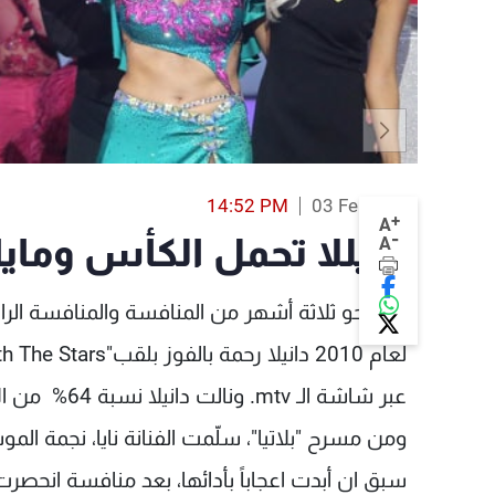
14:52 PM
03 Feb 2014
+
A
-
دانيللا تحمل الكأس ومايا تحصد 
A
بعد نحو ثلاثة أشهر من المنافسة والمنافسة الر
عبر شاشة الـ mtv. ونالت دانيلا نسبة 64% من الاصوات مقابل 36 % لمايا نعمة.
ومن مسرح "بلاتيا"، سلّمت الفنانة نايا، نجمة المو
سبق ان أبدت اعجاباً بأدائها، بعد منافسة انحصرت