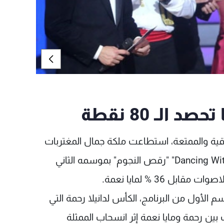
الـ 80 نقطة
اقية والممتعة، استطاعت ملكة جمال المغتربات
لعام 2010 دانيلا رحمة بالفوز بلقب"Dancing With The Stars" "رقص النجوم" بموسمه الثاني
سم الأول من البرنامج، الكأس لدانيلا رحمة التي
 بين رحمة ومايا نعمة إثر انسحاب الممثلة