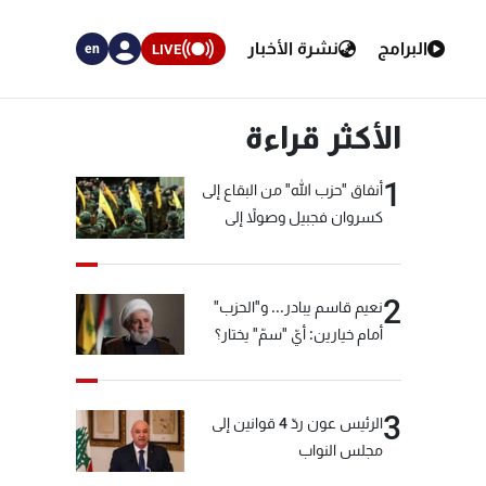
البرامج
نشرة الأخبار
LIVE
en
الأكثر قراءة
1
أنفاق "حزب الله" من البقاع إلى
كسروان فجبيل وصولاً إلى
المختارة... التفاصيل في نشرة
الأخبار بعد قليل
2
نعيم قاسم يبادر... و"الحزب"
أمام خيارين: أيّ "سمّ" يختار؟
3
الرئيس عون ردّ 4 قوانين إلى
مجلس النواب