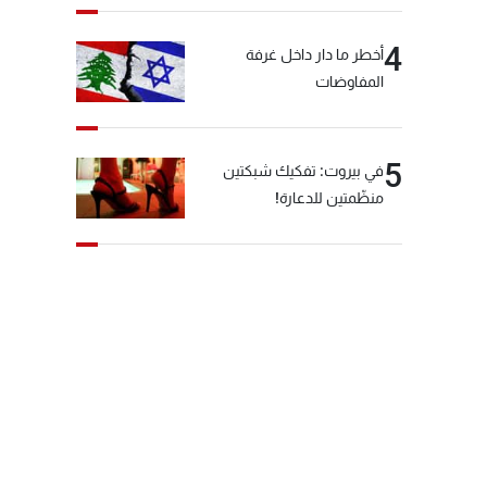
4
أخطر ما دار داخل غرفة
المفاوضات
5
في بيروت: تفكيك شبكتين
منظّمتين للدعارة!