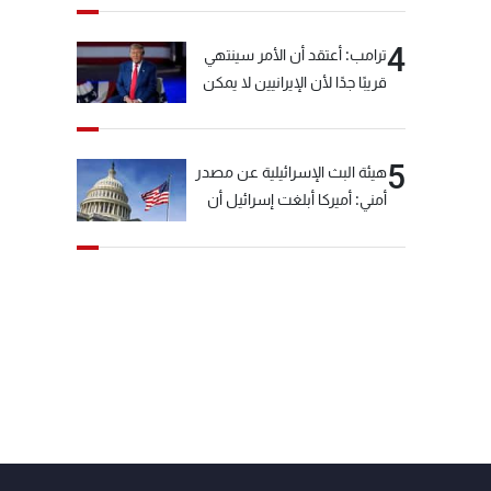
4
ترامب: أعتقد أن الأمر سينتهي
قريبًا جدًا لأن الإيرانيين لا يمكن
أن يستمروا على هذا الحال
5
هيئة البث الإسرائيلية عن مصدر
أمني: أميركا أبلغت إسرائيل أن
"حزب الله" لم يخرق وقف إطلاق
النار أمس في مجدل زون
وطلبت منها عدم التصعيد
خشية أن يؤثر ذلك على
مفاوضات روما