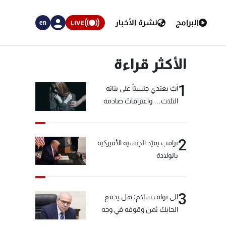
البرامج
نشرة الأخبار
LIVE
en
الأكثر قراءة
1
أبٌ يعتدي جنسيّاً على بناته
الثلاث… واعترافاتٌ صادمة
2
ترامب يقيّد الجنسية الأميركية
بالولادة
3
الى نواف سلام: هل يدفع
الحايك ثمن وقوفه في وجه
خيّاط؟