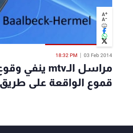
+
A
-
A
18:32 PM
03 Feb 2014
مراسل الـmtv ي
قموع الواقعة على طريق 