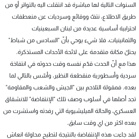
السنوات التالية لها مباشرة قد انتقلت اليه بالتواتر أو من
شاهد البرامج
الترددات
طريق الاطلاع، نتفٌ ووقائع وسرديات عن منعطفات
احترابية أساسية عديدة من لبنان السبعينيات
عن MTV
وظائف
والثمانينيات، فلا شيء يوحي بأنّ "السادس من شباط"
الإنـتـاج
تواصل معنا
لاعلاناتكم
شروط الإسـتخدام
يحتلّ مكانة متقدمة على لائحة الأحداث المستذكرة.
سياسة الخصوصية
هذا مع أنّ الحدث قدّم نفسه وقت حدوثه في انتفاخة
سردية وأسطورية منقطعة النظير، وأسّس بالتالي لما
بعده. فمقولة التلاحم بين "الجيش والشعب والمقاومة"
تجد أصلها في أسلوب وصف تلك "الإنتفاضة" للانشقاق
العسكري، والحالة الميليشيوية التي رفدته واستشرت من
بعده اكثر من اي وقت سابق.
لقد جاءت هذه الإنتفاضة بالنتيجة لتطيح محاولة انعاش