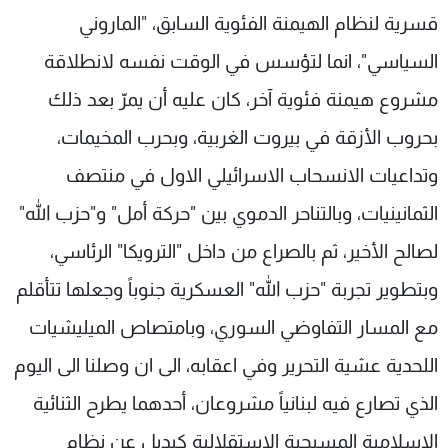
قسرية لنظام الهيمنة الفئوية السابق، "الماروني
السياسي"، انما لتؤسس في الوقت نفسه لانطلاقة
مشروع هيمنة فئوية آخر، كان عليه أن يمرّ بعد ذلك
بحروب الأزقة في بيروت الغربية، وبحرب المخيمات،
وتداعيات الانسحاب الاسرائيلي الاول في منتصف
الثمانينيات، وبالتناحر الدموي بين "حركة أمل" و"حزب الله"
لصالح الأخير، ثم بالصراع من داخل "الترويكا" الرئاسي،
وبتطوير تجربة "حزب الله" العسكرية جنوباً وجعلها تتأقلم
مع المسار التفاوضي السوري، وبامتصاص الميليشيات
اللحدية عشية التحرير وفي اعقابه، الى ان وصلنا الى اليوم
الذي تصارع فيه لبنانياً مشروعان، أحدهما يطرح الثنائية
الإسلامية المسيحية الإستقلالية كبديل عن نظام