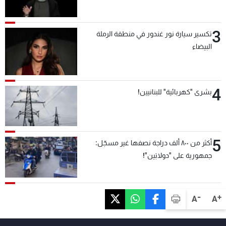
3
تكسير سيارة نور غندور في منطقة الرملة
البيضاء
4
بشرى "كهربائية" للبنانيين!
5
أكثر من ٨٠٠ ألف دراجة نصفها غير مسجّل:
جمهورية على "دولابَين"!
-
+
A
A