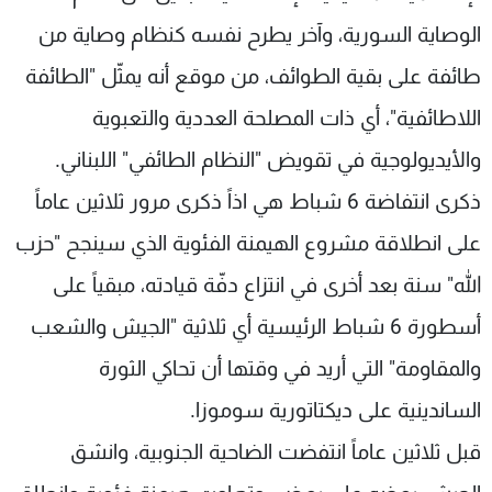
الوصاية السورية، وآخر يطرح نفسه كنظام وصاية من
طائفة على بقية الطوائف، من موقع أنه يمثّل "الطائفة
اللاطائفية"، أي ذات المصلحة العددية والتعبوية
والأيديولوجية في تقويض "النظام الطائفي" اللبناني.
ذكرى انتفاضة 6 شباط هي اذاً ذكرى مرور ثلاثين عاماً
على انطلاقة مشروع الهيمنة الفئوية الذي سينجح "حزب
الله" سنة بعد أخرى في انتزاع دفّة قيادته، مبقياً على
أسطورة 6 شباط الرئيسية أي ثلاثية "الجيش والشعب
والمقاومة" التي أريد في وقتها أن تحاكي الثورة
الساندينية على ديكتاتورية سوموزا.
قبل ثلاثين عاماً انتفضت الضاحية الجنوبية، وانشق