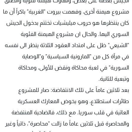
الجيش بعضه على بعض، وتهاوت هيمنة فئوية وانطلق
مشروع هيمنة أخرى، وفهمت بيروت "الغربية" باكراً أن ما
كان ينتظرها هو حروب ميليشيات تختتم بدخول الجيش
السوري اليها. والحال ان مشروع الهيمنة الفئوية
"الشيعي" ظل على امتداد العقود الثلاثة ينظر الى نفسه
في مرآة كل من "المارونية السياسية" و"الوصاية
السورية" في لعبة محاكاة ونقض للأولى، ومحاكاة
وتبعية للثانية.
بعد ثلاثين عاماً على تلك الانتفاضة: صار للمشروع
طائرات استطلاع، وهو يخوض المعارك العسكرية
العاتية في قلب سوريا. مع ذلك، فالضاحية المنتفضة
والمحاصرة قبل ثلاثين عاماً ما زالت "محاصرة"، ذاتياً وغير