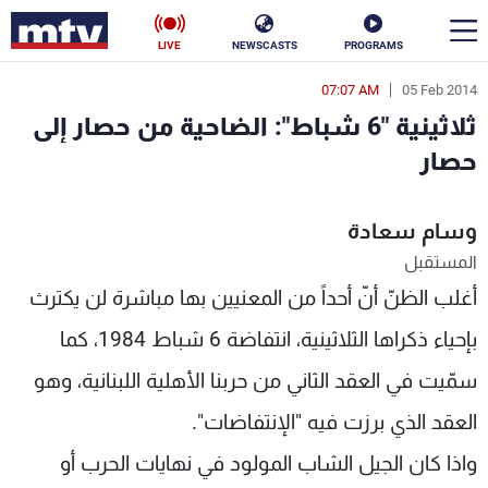
LIVE
NEWSCASTS
PROGRAMS
07:07 AM
05 Feb 2014
en
ثلاثينية "6 شباط": الضاحية من حصار إلى
الأخبار
حصار
سياسة
ناس
وسام سعادة
إقتصاد
فن
المستقبل
أغلب الظنّ أنّ أحداً من المعنيين بها مباشرة لن يكترث
منوعات
رياضة
بإحياء ذكراها الثلاثينية، انتفاضة 6 شباط 1984، كما
كأس العالم
سمّيت في العقد الثاني من حربنا الأهلية اللبنانية، وهو
العقد الذي برزت فيه "الإنتفاضات".
البرامج
واذا كان الجيل الشاب المولود في نهايات الحرب أو
جدول البرامج