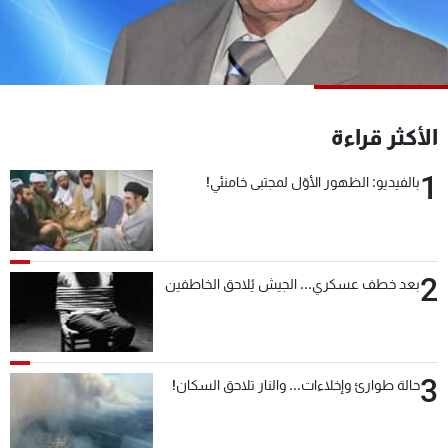
شاهد البرامج
الترددات
عن MTV
وظائف
الأكثر قراءة
الإنـتـاج
تواصل معنا
لاعلاناتكم
شروط الإسـتخدام
1
سياسة الخصوصية
بالفيديو: الظهور الأوّل لمجتبى خامنئي!
2
بعد خطف عسكري... الجيش يُلاحق الخاطفين
3
حالة طوارئ وإخلاءات... والنار تلاحق السكان!