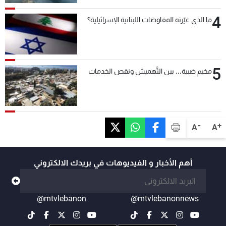
4
ما الذي غيّرته المفاوضات اللبنانية الإسرائيلية؟
5
مخيم ضبية... بين التَّهميش ونقص الخدمات
-
+
A
A
أهم الأخبار و الفيديوهات في بريدك الالكتروني
@mtvlebanon
@mtvlebanonnews