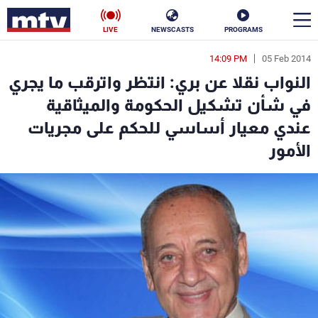
LIVE
NEWSCASTS
PROGRAMS
14:09 PM
05 Feb 2014
en
النواب نقلا عن بري: انتظر واترقب ما يجري
الأخبار
في شأن تشكيل الحكومة والميثاقية
عندي معيار أساسي للحكم على مجريات
سياسة
ناس
اﻷمور
إقتصاد
فن
منوعات
رياضة
كأس العالم
البرامج
جدول البرامج