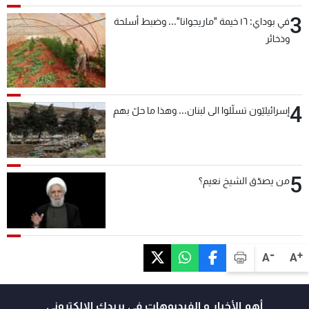
3
في بوداي: ١٦ خيمة "ماريجوانا"... وضبط أسلحة
وذخائر
4
إسرائيليّون تسلّلوا الى لبنان... وهذا ما حلّ بهم
5
من يصدّق الشيخ نعيم؟
-
+
A
A
أهم الأخبار و الفيديوهات في بريدك الالكتروني