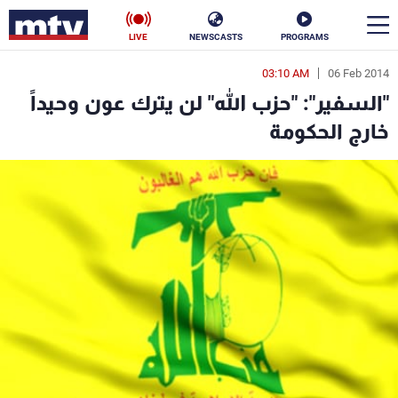
LIVE
NEWSCASTS
PROGRAMS
03:10 AM
06 Feb 2014
en
"السفير": "حزب الله" لن يترك عون وحيداً
الأخبار
خارج الحكومة
سياسة
ناس
إقتصاد
فن
منوعات
رياضة
كأس العالم
البرامج
جدول البرامج