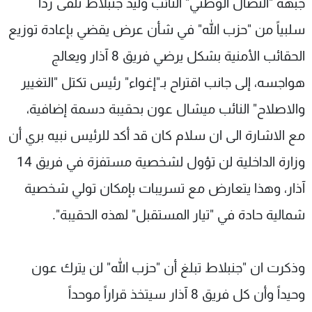
جبهة "النضال الوطني" النائب وليد جنبلاط تلقى رداً
سلبياً من "حزب الله" في شأن عرض يقضي بإعادة توزيع
الحقائب الأمنية بشكل يرضي فريق 8 آذار ويعالج
هواجسه، إلى جانب اقتراح بـ"إغواء" رئيس تكتل "التغيير
والاصلاح" النائب ميشال عون بحقيبة دسمة إضافية،
مع الاشارة الى ان سلام كان قد أكد للرئيس نبيه بري أن
وزارة الداخلية لن تؤول لشخصية مستفزة في فريق 14
آذار، وهذا يتعارض مع تسريبات بإمكان تولي شخصية
شمالية حادة في "تيار المستقبل" لهذه الحقيبة".
وذكرت ان "جنبلاط تبلغ أن "حزب الله" لن يترك عون
وحيداً وأن كل فريق 8 آذار سيتخذ قراراً موحداً