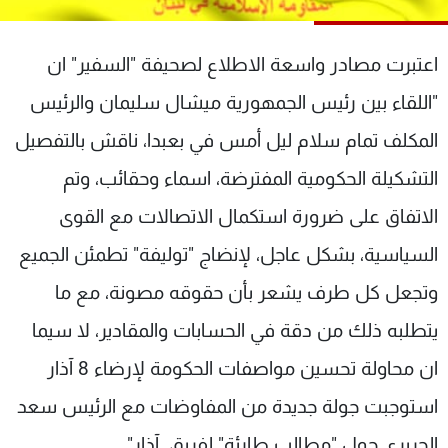
شاهد البرامج
الترددات
اعتبرت مصادر واسعة الاطلاع لصحيفة "السفير" ان
"اللقاء بين رئيس الجمهورية ميشال سليمان والرئيس
عن MTV
وظائف
الإنـتـاج
تواصل معنا
المكلف تمام سلام ليل أمس في بعبدا، ناقش بالتفصيل
لاعلاناتكم
شروط الإسـتخدام
التشكيلة الحكومية المفترضة، اسماء وحقائب، وتم
سياسة الخصوصية
الاتفاق على ضرورة استكمال الاتصالات مع القوى
السياسية، بشكل عاجل، لإنضاج "توليفة" تطمئن الجميع
وتجعل كل طرف يشعر بأن حقوقه مصونة، مع ما
يتطلبه ذلك من دقة في الحسابات والمقادير، لا سيما
ان محاولة تحسين مواصفات الحكومة لإرضاء 8 آذار
استوجبت جولة جديدة من المفاوضات مع الرئيس سعد
الحريري حول "مطالب طارئة" لفريق آذار".