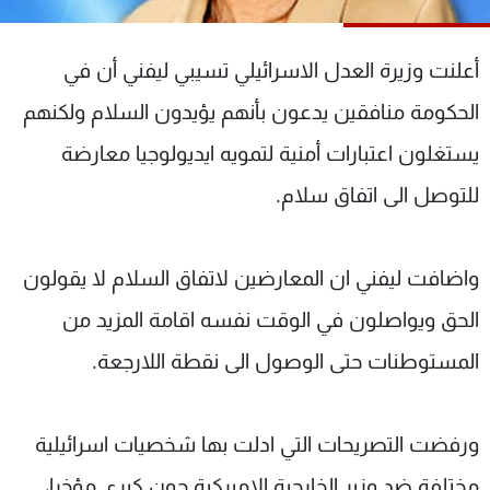
شاهد البرامج
الترددات
أعلنت وزيرة العدل الاسرائيلي تسيبي ليفني أن في
الحكومة منافقين يدعون بأنهم يؤيدون السلام ولكنهم
عن MTV
وظائف
الإنـتـاج
تواصل معنا
يستغلون اعتبارات أمنية لتمويه ايديولوجيا معارضة
لاعلاناتكم
شروط الإسـتخدام
للتوصل الى اتفاق سلام.
سياسة الخصوصية
واضافت ليفني ان المعارضين لاتفاق السلام لا يقولون
الحق ويواصلون في الوقت نفسه اقامة المزيد من
المستوطنات حتى الوصول الى نقطة اللارجعة.
ورفضت التصريحات التي ادلت بها شخصيات اسرائيلية
مختلفة ضد وزير الخارجية الاميركية جون كيري مؤخرا،