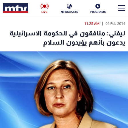
LIVE
NEWSCASTS
PROGRAMS
11:25 AM
06 Feb 2014
en
ليفني: منافقون في الحكومة الاسرائيلية
الأخبار
يدعون بأنهم يؤيدون السلام
سياسة
ناس
إقتصاد
فن
منوعات
رياضة
كأس العالم
البرامج
جدول البرامج