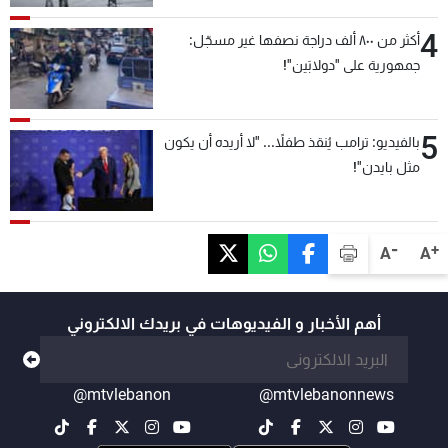
4
أكثر من ٨٠٠ ألف دراجة نصفها غير مسجّل:
جمهورية على "دولابَين"!
5
بالفيديو: ترامب يُنقذ طفلاً... "لا أريده أن يكون
مثل بايدن"!
-
+
A
A
أهم الأخبار و الفيديوهات في بريدك الالكتروني
@mtvlebanon
@mtvlebanonnews