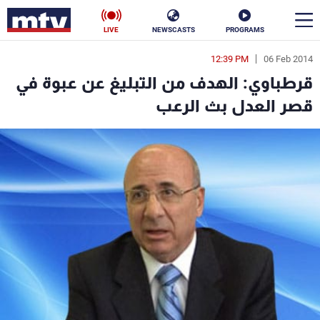
LIVE
NEWSCASTS
PROGRAMS
12:39 PM
06 Feb 2014
en
قرطباوي: الهدف من التبليغ عن عبوة في
الأخبار
قصر العدل بث الرعب
سياسة
ناس
إقتصاد
فن
منوعات
رياضة
كأس العالم
البرامج
جدول البرامج