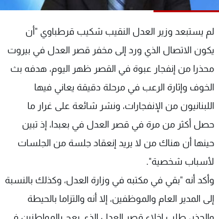
شاهد البرامج
الترددات
لم يستبعد وزير العدل النقيب شكيب قرطباوي "أن
يكون الاتصال الذي ورد إلى مخفر قصر العدل في بيروت
عن MTV
وظائف
الإنـتـاج
تواصل معنا
محذرا من إنفجار عبوة في القصر ظهر اليوم، هدفه بث
لاعلاناتكم
شروط الإسـتخدام
الخوف وإثارة الرعب في مرحلة دقيقة يعاني فيها
سياسة الخصوصية
اللبنانيون من الإنفجارات، ونشر شائعة على غرار ما
حصل أكثر من مرة في قصر العدل في بعبدا، إذ تبين
حينها أن هناك من لا يريد إنعقاد جلسة من الجلسات
لأسباب شخصية".
وأكد أنه "بقي في مكتبه في وزارة العدل، وكذلك بالنسبة
إلى المدير العام والموظفين، إلا أنه والتزاما بالحيطة
والحذر، طلب إخلاء قصر العدل الذي يعج بالمواطنين في