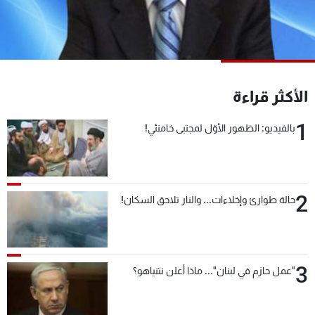
شاهد البرامج
الترددات
عن MTV
وظائف
الأكثر قراءة
الإنـتـاج
تواصل معنا
لاعلاناتكم
شروط الإسـتخدام
1
سياسة الخصوصية
بالفيديو: الظهور الأوّل لمجتبى خامنئي!
2
حالة طوارئ وإخلاءات... والنار تلاحق السكان!
3
"عمل حازم في لبنان"... ماذا أعلن نتنياهو؟