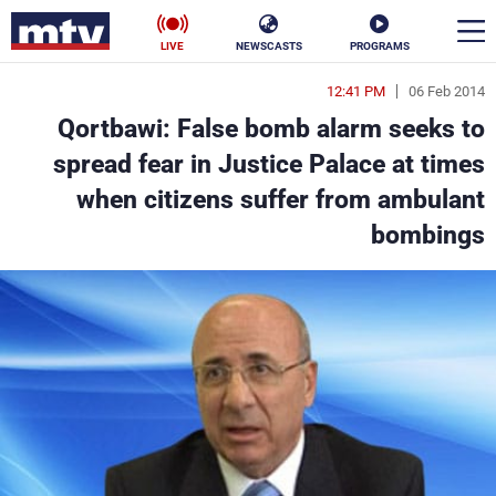
LIVE
NEWSCASTS
PROGRAMS
12:41 PM
06 Feb 2014
en
Qortbawi: False bomb alarm seeks to
الأخبار
spread fear in Justice Palace at times
when citizens suffer from ambulant
سياسة
ناس
bombings
إقتصاد
فن
منوعات
رياضة
كأس العالم
البرامج
جدول البرامج