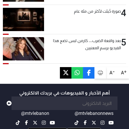
4
صورة خُبئت لأكثر من مئة عام
5
بعد واقعة الضرب... كارمن لبس تضع هذا
الفيديو برسم المعنيين
-
+
A
A
أهم الأخبار و الفيديوهات في بريدك الالكتروني
@mtvlebanon
@mtvlebanonnews