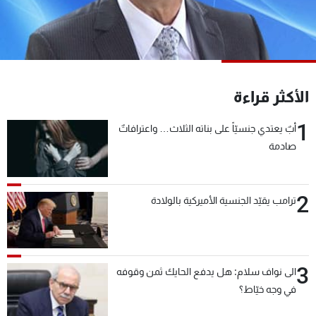
شاهد البرامج
الترددات
عن MTV
وظائف
الأكثر قراءة
الإنـتـاج
تواصل معنا
لاعلاناتكم
شروط الإسـتخدام
1
سياسة الخصوصية
أبٌ يعتدي جنسيّاً على بناته الثلاث… واعترافاتٌ
صادمة
2
ترامب يقيّد الجنسية الأميركية بالولادة
3
الى نواف سلام: هل يدفع الحايك ثمن وقوفه
في وجه خيّاط؟