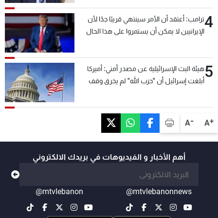
4
ترامب: أعتقد أن الأمر سينتهي قريبًا جدًا لأن
الإيرانيين لا يمكن أن يستمروا على هذا الحال
5
هيئة البث الإسرائيلية عن مصدر أمني: أميركا
أبلغت إسرائيل أن "حزب الله" لم يخرق وقف
إطلاق النار أمس في مجدل زون وطلبت منها
عدم التصعيد خشية أن يؤثر ذلك على مفاوضات
روما
-
+
A
A
أهم الأخبار و الفيديوهات في بريدك الالكتروني
@mtvlebanon
@mtvlebanonnews