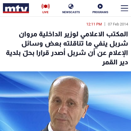
LIVE
NEWSCASTS
PROGRAMS
12:11 PM
07 Feb 2014
en
المكتب الاعلامي لوزير الداخلية مروان
الأخبار
شربل ينفي ما تناقلته بعض وسائل
الإعلام عن أن شربل أصدر قرارا بحلّ بلدية
سياسة
ناس
دير القمر
إقتصاد
فن
منوعات
رياضة
كأس العالم
البرامج
جدول البرامج