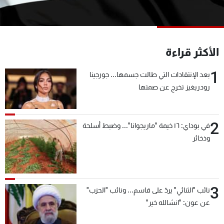
شاهد البرامج
الترددات
الأكثر قراءة
عن MTV
وظائف
الإنـتـاج
تواصل معنا
1
بعد الإنتقادات التي طالت جسمها... جورجينا
لاعلاناتكم
شروط الإسـتخدام
رودريغيز تخرج عن صمتها
سياسة الخصوصية
2
في بوداي: ١٦ خيمة "ماريجوانا"... وضبط أسلحة
وذخائر
3
نائب "الثنائي" يردّ على قاسم... ونائب "الحزب"
عن عون: "انشالله خير"