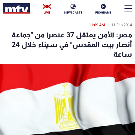
LIVE
NEWSCASTS
PROGRAMS
11:09 AM
11 Feb 2014
en
مصر: الأمن يعتقل 37 عنصرا من "جماعة
الأخبار
أنصار بيت المقدس" في سيناء خلال 24
ساعة
سياسة
ناس
إقتصاد
فن
منوعات
رياضة
كأس العالم
البرامج
جدول البرامج