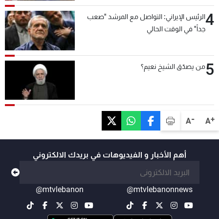
4
الرئيس الإيراني: التواصل مع المرشد "صعب
جداً" في الوقت الحالي
5
من يصدّق الشيخ نعيم؟
-
+
A
A
أهم الأخبار و الفيديوهات في بريدك الالكتروني
@mtvlebanon
@mtvlebanonnews