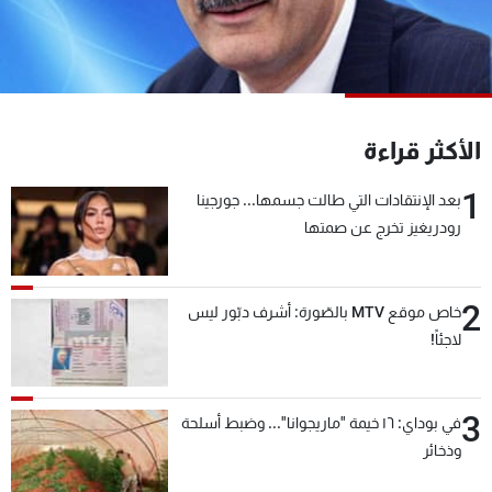
شاهد البرامج
الترددات
عن MTV
وظائف
الأكثر قراءة
الإنـتـاج
تواصل معنا
لاعلاناتكم
شروط الإسـتخدام
1
سياسة الخصوصية
بعد الإنتقادات التي طالت جسمها... جورجينا
رودريغيز تخرج عن صمتها
2
خاص موقع MTV بالصّورة: أشرف دبّور ليس
لاجئاً!
3
في بوداي: ١٦ خيمة "ماريجوانا"... وضبط أسلحة
وذخائر