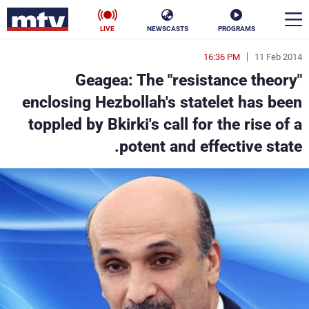
LIVE
NEWSCASTS
PROGRAMS
16:36 PM
11 Feb 2014
en
Geagea: The "resistance theory"
الأخبار
enclosing Hezbollah's statelet has been
toppled by Bkirki's call for the rise of a
سياسة
ناس
potent and effective state.
إقتصاد
فن
منوعات
رياضة
كأس العالم
البرامج
جدول البرامج