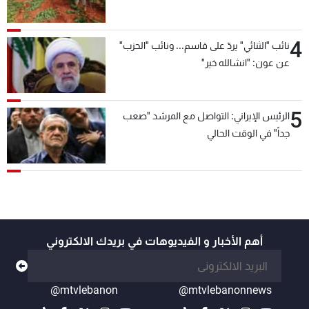
4
نائب "الثنائي" يردّ على قاسم... ونائب "الحزب"
عن عون: "انشالله خير"
5
الرئيس الإيراني: التواصل مع المرشد "صعب
جداً" في الوقت الحالي
أهم الأخبار و الفيديوهات في بريدك الالكتروني
@mtvlebanon
@mtvlebanonnews