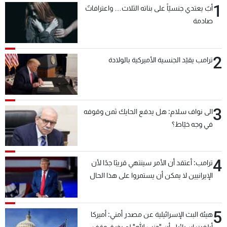
1
أبٌ يعتدي جنسيّاً على بناته الثلاث… واعترافاتٌ
شاهد البرامج
صادمة
الترددات
2
عن MTV
وظائف
ترامب يقيّد الجنسية الأميركية بالولادة
الإنـتـاج
تواصل معنا
لاعلاناتكم
شروط الإسـتخدام
سياسة الخصوصية
3
الى نواف سلام: هل يدفع الحايك ثمن وقوفه
في وجه خيّاط؟
4
ترامب: أعتقد أن الأمر سينتهي قريبًا جدًا لأن
الإيرانيين لا يمكن أن يستمروا على هذا الحال
5
هيئة البث الإسرائيلية عن مصدر أمني: أميركا