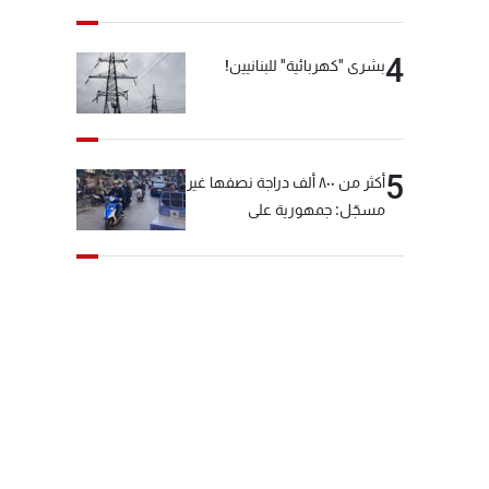
4
بشرى "كهربائية" للبنانيين!
5
أكثر من ٨٠٠ ألف دراجة نصفها غير
مسجّل: جمهورية على
"دولابَين"!