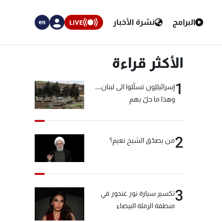
البرامج
نشرة الأخبار
LIVE
en
الأكثر قراءة
1
إسرائيليّون تسلّلوا الى لبنان...
وهذا ما حلّ بهم
2
من يصدّق الشيخ نعيم؟
3
تكسير سيارة نور غندور في
منطقة الرملة البيضاء