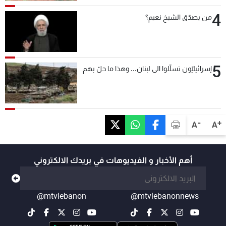
4
من يصدّق الشيخ نعيم؟
5
إسرائيليّون تسلّلوا الى لبنان... وهذا ما حلّ بهم
-
+
A
A
أهم الأخبار و الفيديوهات في بريدك الالكتروني
@mtvlebanon
@mtvlebanonnews