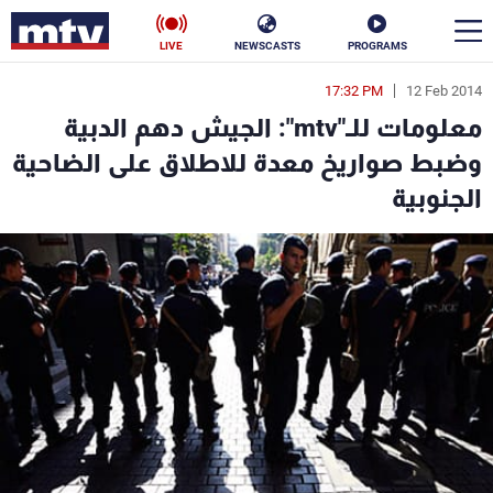
LIVE
NEWSCASTS
PROGRAMS
17:32 PM
12 Feb 2014
en
معلومات للـ"mtv": الجيش دهم الدبية
الأخبار
وضبط صواريخ معدة للاطلاق على الضاحية
الجنوبية
سياسة
ناس
إقتصاد
فن
منوعات
رياضة
كأس العالم
البرامج
جدول البرامج