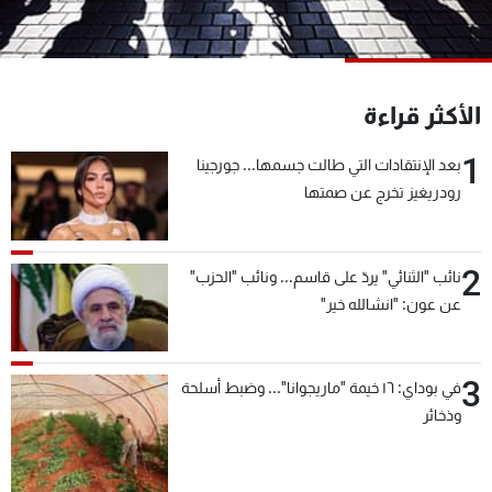
شاهد البرامج
الترددات
الأكثر قراءة
عن MTV
وظائف
الإنـتـاج
تواصل معنا
1
بعد الإنتقادات التي طالت جسمها... جورجينا
لاعلاناتكم
شروط الإسـتخدام
رودريغيز تخرج عن صمتها
سياسة الخصوصية
2
نائب "الثنائي" يردّ على قاسم... ونائب "الحزب"
عن عون: "انشالله خير"
3
في بوداي: ١٦ خيمة "ماريجوانا"... وضبط أسلحة
وذخائر