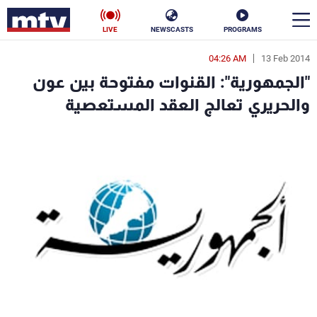
LIVE
NEWSCASTS
PROGRAMS
04:26 AM
13 Feb 2014
en
"الجمهورية": القنوات مفتوحة بين عون
الأخبار
والحريري تعالج العقد المستعصية
سياسة
ناس
إقتصاد
فن
منوعات
رياضة
كأس العالم
البرامج
جدول البرامج