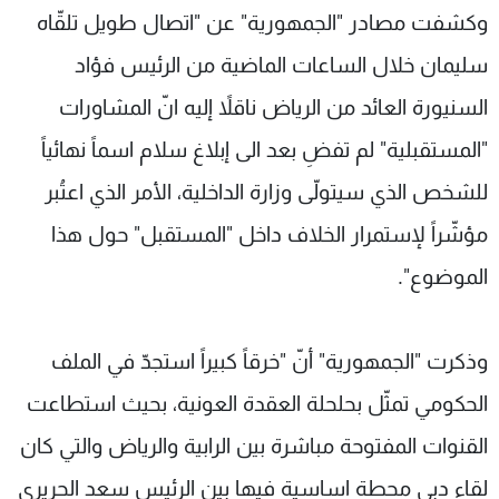
وكشفت مصادر "الجمهورية" عن "اتصال طويل تلقّاه
سليمان خلال الساعات الماضية من الرئيس فؤاد
السنيورة العائد من الرياض ناقلاً إليه انّ المشاورات
"المستقبلية" لم تفضِ بعد الى إبلاغ سلام اسماً نهائياً
للشخص الذي سيتولّى وزارة الداخلية، الأمر الذي اعتُبر
مؤشّراً لإستمرار الخلاف داخل "المستقبل" حول هذا
الموضوع".
وذكرت "الجمهورية" أنّ "خرقاً كبيراً استجدّ في الملف
الحكومي تمثّل بحلحلة العقدة العونية، بحيث استطاعت
القنوات المفتوحة مباشرة بين الرابية والرياض والتي كان
لقاء دبي محطة اساسية فيها بين الرئيس سعد الحريري