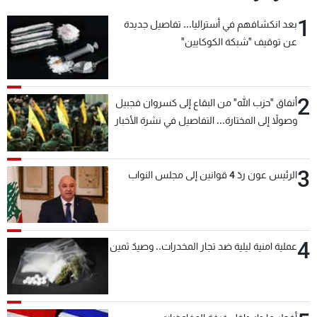
1
بعد انكشافهم في أستراليا... تفاصيل جديدة
عن توقيف "شبكة الكوكايين"
2
أنفاق "حزب الله" من البقاع إلى كسروان فجبيل
وصولاً إلى المختارة... التفاصيل في نشرة الأخبار
بعد قليل
3
الرئيس عون ردّ 4 قوانين إلى مجلس النواب
4
عملية امنية ليلية ضد تجار المخدرات.. وصيدٌ ثمين