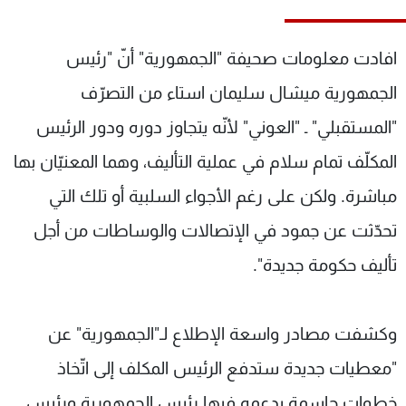
شاهد البرامج
الترددات
افادت معلومات صحيفة "الجمهورية" أنّ "رئيس
الجمهورية ميشال سليمان استاء من التصرّف
عن MTV
وظائف
الإنـتـاج
تواصل معنا
"المستقبلي" ـ "العوني" لأنّه يتجاوز دوره ودور الرئيس
لاعلاناتكم
شروط الإسـتخدام
المكلّف تمام سلام في عملية التأليف، وهما المعنيّان بها
سياسة الخصوصية
مباشرة. ولكن على رغم الأجواء السلبية أو تلك التي
تحدّثت عن جمود في الإتصالات والوساطات من أجل
تأليف حكومة جديدة".
وكشفت مصادر واسعة الإطلاع لـ"الجمهورية" عن
"معطيات جديدة ستدفع الرئيس المكلف إلى اتّخاذ
خطوات حاسمة يدعمه فيها رئيس الجمهورية ورئيس