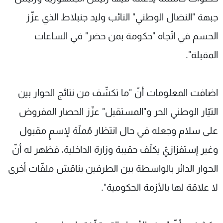
جبهة "النضال الوطني" النائب وليد جنبلاط الذي عزّز
الحسم في اتّجاه "حكومة بمن حضر" في الساعات
المقبلة".
اضافت المعلومات أنّ "ما تكشّف من نتائج الحوار بين
التيّار الوطني الحر و"المستقبل" عزّز الحصار المفروض
على سلام وجعله في حال انتظار مُملّة لإسمٍ مقبول
وغير إستفزازيّ يكلّف حقيبة وزارة الداخلية، فظهر له أنّ
الحوار الدائر بالواسطة بين الطرفين يناقش ملفّات أخرى
لا علاقة لها بالأزمة الحكومية".