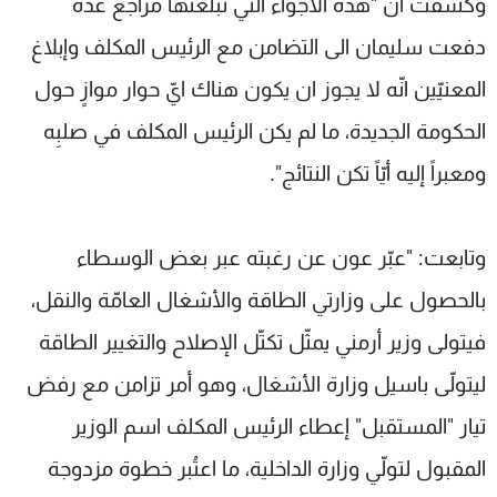
وكشفت أنّ "هذه الأجواء التي تبلّغتها مراجع عدة
دفعت سليمان الى التضامن مع الرئيس المكلف وإبلاغ
المعنيّين انّه لا يجوز ان يكون هناك ايّ حوار موازٍ حول
الحكومة الجديدة، ما لم يكن الرئيس المكلف في صلبِه
ومعبراً إليه أيّاً تكن النتائج".
وتابعت: "عبّر عون عن رغبته عبر بعض الوسطاء
بالحصول على وزارتي الطاقة والأشغال العامّة والنقل،
فيتولى وزير أرمني يمثّل تكتّل الإصلاح والتغيير الطاقة
ليتولّى باسيل وزارة الأشغال، وهو أمر تزامن مع رفض
تيار "المستقبل" إعطاء الرئيس المكلف اسم الوزير
المقبول لتولّي وزارة الداخلية، ما اعتُبر خطوة مزدوجة