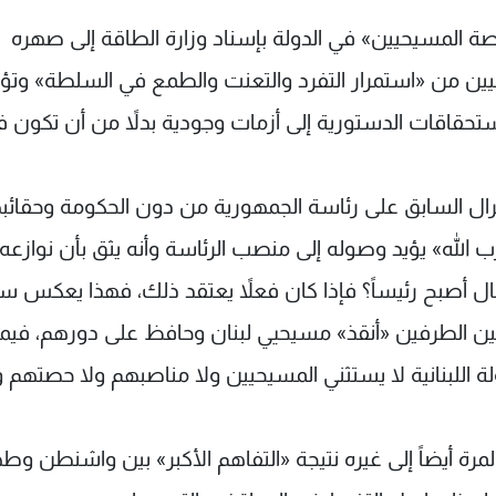
ة المسيحيين» في الدولة بإسناد وزارة الطاقة إلى صهره
سيين من «استمرار التفرد والتعنت والطمع في السلطة» وتؤ
تحقاقات الدستورية إلى أزمات وجودية بدلاً من أن تكون فر
ل السابق على رئاسة الجمهورية من دون الحكومة وحقائبه
 الله» يؤيد وصوله إلى منصب الرئاسة وأنه يثق بأن نوازعه
ل أصبح رئيساً؟ فإذا كان فعلاً يعتقد ذلك، فهذا يعكس س
ين الطرفين «أنقذ» مسيحيي لبنان وحافظ على دورهم، فيم
لة اللبنانية لا يستثني المسيحيين ولا مناصبهم ولا حصتهم و
ة أيضاً إلى غيره نتيجة «التفاهم الأكبر» بين واشنطن وطه