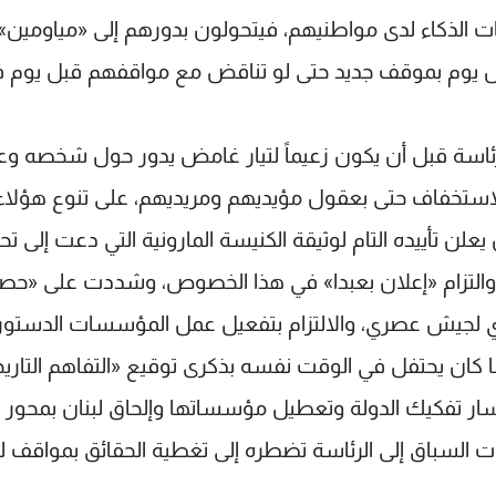
ات الذكاء لدى مواطنيهم، فيتحولون بدورهم إلى «مياومين» 
كل يوم بموقف جديد حتى لو تناقض مع مواقفهم قبل يوم
رئاسة قبل أن يكون زعيماً لتيار غامض يدور حول شخصه وعائ
الاستخفاف حتى بعقول مؤيديهم ومريديهم، على تنوع هؤلاء
علن تأييده التام لوثيقة الكنيسة المارونية التي دعت إلى تحي
ية والتزام «إعلان بعبدا» في هذا الخصوص، وشددت على «حص
دي لجيش عصري، والالتزام بتفعيل عمل المؤسسات الدستور
ا كان يحتفل في الوقت نفسه بذكرى توقيع «التفاهم التاري
سار تفكيك الدولة وتعطيل مؤسساتها وإلحاق لبنان بمحور
 السباق إلى الرئاسة تضطره إلى تغطية الحقائق بمواقف 