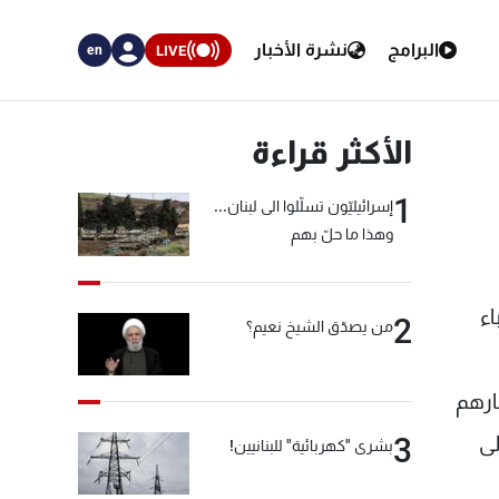
البرامج
نشرة الأخبار
LIVE
en
الأكثر قراءة
1
إسرائيليّون تسلّلوا الى لبنان...
وهذا ما حلّ بهم
اء
2
من يصدّق الشيخ نعيم؟
ارهم
لى
3
بشرى "كهربائية" للبنانيين!