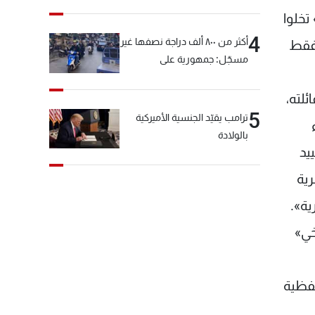
تخلوا
4
أكثر من ٨٠٠ ألف دراجة نصفها غير
 فقط
مسجّل: جمهورية على
"دولابَين"!
لته،
5
ترامب يقيّد الجنسية الأميركية
بالولادة
يد
رية
ية».
خي»
لفظية