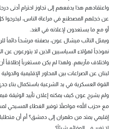
واعتقادهم هذا يدفعهم إلى تجاوز احترام أدنى درج
عن خجلهم المصطنع في مراعاة الناس، ليخرجوا 
أو مع ما يستعدون لإعلانه في الغد.
ويمثل النائب ميشال عون، بصفته مرشحاً دائماً لل
نموذجاً لهؤلاء السياسيين الذين لا يتورعون عن 
واختلاف مآربهم. ولهذا لم يكن مستغرباً إطلاقاً أن ي
لبنان عن الصراعات بين المحاور الإقليمية والدول
القوة العسكرية في يد الشرعية باستكمال بناء ج
ولم يشرح عون كيف يمكنه إعلان تأييد الوثيقة فيم
مع «حزب الله» مواصلاً توفير الغطاء المسيحي لم
إقليمي يمتد من طهران إلى دمشق؟ أم أن متطلبات
لا تغير في الوقائع شيئاً؟