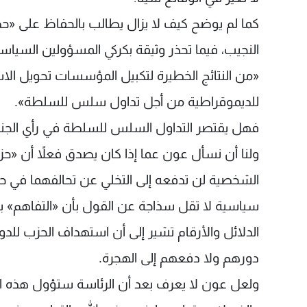
كما لم يوضح كيف لا يزال يطالب بالحفاظ على «حص
النجيب، فيما تحذر وثيقة بكركي المسؤولين السيا
«من النتائج الخطيرة لتكبيل المؤسسات تحويل الاس
للديموقراطية من أجل تداول سلس للسلطة».
فهل يقتصر التداول السلس للسلطة في رأي الجنرا
ولنا أن نسأل عون عما إذا كان يصدق فعلاً أن «حزب
الشخصية لن تدفعه إلى التخلي عن تحالفهما في حا
سياسية لا تقل سذاجة عن القول بأن «التفاهم» ب
الدلائل والأرقام تشير إلى أن استهداف الحزب للدو
دورهم ولا دفعهم إلى الهجرة.
ولعل عون لا يعرف بعد أن الرئاسة ستؤول هذه المر