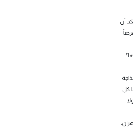
كد أن
صاً
ا؟
ذاجة
ا كل
لا
ران،