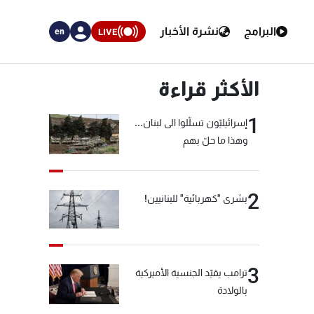
البرامج
نشرة الأخبار
LIVE
en
الأكثر قراءة
1
إسرائيليّون تسلّلوا الى لبنان...
وهذا ما حلّ بهم
2
بشرى "كهربائية" للبنانيين!
3
ترامب يقيّد الجنسية الأميركية
بالولادة