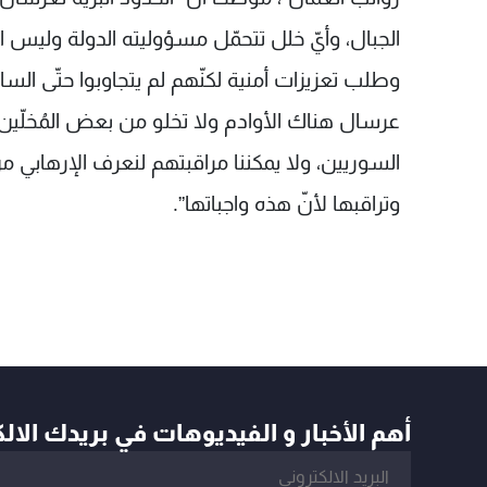
الجبال، وأيّ خلل تتحمّل مسؤوليته الدولة وليس ال
وطلب تعزيزات أمنية لكنّهم لم يتجاوبوا حتّى الس
عرسال هناك الأوادم ولا تخلو من بعض المُخلّي
السوريين، ولا يمكننا مراقبتهم لنعرف الإرهابي من
وتراقبها لأنّ هذه واجباتها”.
أهم الأخبار و الفيديوهات في بريدك الال