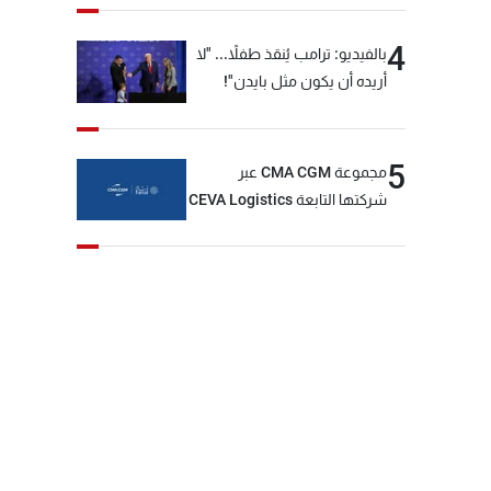
4
بالفيديو: ترامب يُنقذ طفلاً... "لا
أريده أن يكون مثل بايدن"!
5
مجموعة CMA CGM عبر
شركتها التابعة CEVA Logistics
تُنجز الاستحواذ على مجموعة
فتّال