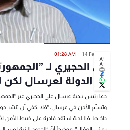
01:28 AM
14 Feb 2014
+
A
-
علي الحجيري لـ ”الجمهوريّ
A
من الدولة لعرسال لكن ل
دعا رئيس بلدية عرسال علي الحجيري عبر “الجمهوريّ
وتسلّم الأمن في عرسال، “فلا يكفي أن تنشر حواج
داخلها، فالبلدية لم تعُد قادرة على ضبط الأمن ل
رواتب العمّال”، موضحاً أنّ “الحدود البرّية لعرسا