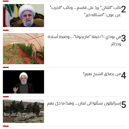
2
نائب "الثنائي" يردّ على قاسم... ونائب "الحزب"
عن عون: "انشالله خير"
3
في بوداي: ١٦ خيمة "ماريجوانا"... وضبط أسلحة
وذخائر
4
من يصدّق الشيخ نعيم؟
5
إسرائيليّون تسلّلوا الى لبنان... وهذا ما حلّ بهم