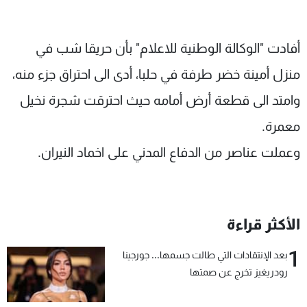
شاهد البرامج
الترددات
أفادت "الوكالة الوطنية للاعلام" بأن حريقا شب في
منزل أمينة خضر طرفة في حلبا، أدى الى احتراق جزء منه،
عن MTV
وظائف
الإنـتـاج
تواصل معنا
وامتد الى قطعة أرض أمامه حيث احترقت شجرة نخيل
لاعلاناتكم
شروط الإسـتخدام
سياسة الخصوصية
معمرة.
وعملت عناصر من الدفاع المدني على اخماد النيران.
الأكثر قراءة
1
بعد الإنتقادات التي طالت جسمها... جورجينا
رودريغيز تخرج عن صمتها