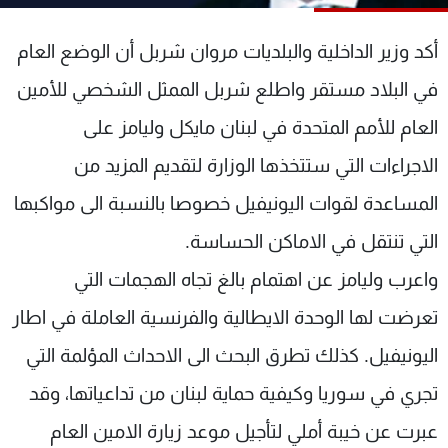
شاهد البرامج
الترددات
أكد وزير الداخلية والبلديات مروان شربل أن الوضع العام
في البلاد مستقر واطلع شربل الممثل الشخصي للأمين
عن MTV
وظائف
العام للأمم المتحدة في لبنان مايكل وليامز على
الإنـتـاج
تواصل معنا
لاعلاناتكم
شروط الإسـتخدام
الاجراءات التي ستتخذها الوزارة لتقديم المزيد من
سياسة الخصوصية
المساعدة لقوات اليونيفيل خصوصا بالنسبة الى مواكبها
التي تنتقل في الاماكن الحساسة.
واعرب وليامز عن اهتمام بالغ تجاه الهجمات التي
تعرضت لها الوحدة الايطالية والفرنسية العاملة في اطار
اليونيفيل. كذلك تطرق البحث الى الاحداث المؤلمة التي
تجري في سوريا وكيفية حماية لبنان من تداعياتها، وقد
عبرت عن خيبة أملي لتأجيل موعد زيارة الامين العام