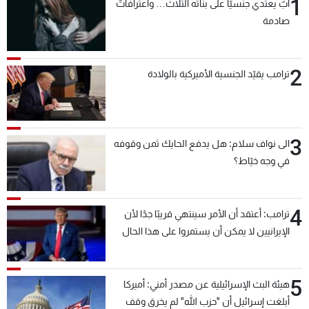
1
أبٌ يعتدي جنسيّاً على بناته الثلاث… واعترافاتٌ
صادمة
2
ترامب يقيّد الجنسية الأميركية بالولادة
3
الى نواف سلام: هل يدفع الحايك ثمن وقوفه
في وجه خيّاط؟
4
ترامب: أعتقد أن الأمر سينتهي قريبًا جدًا لأن
الإيرانيين لا يمكن أن يستمروا على هذا الحال
5
هيئة البث الإسرائيلية عن مصدر أمني: أميركا
أبلغت إسرائيل أن "حزب الله" لم يخرق وقف