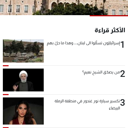
شاهد البرامج
الترددات
الأكثر قراءة
عن MTV
وظائف
الإنـتـاج
تواصل معنا
1
إسرائيليّون تسلّلوا الى لبنان... وهذا ما حلّ بهم
لاعلاناتكم
شروط الإسـتخدام
سياسة الخصوصية
2
من يصدّق الشيخ نعيم؟
3
تكسير سيارة نور غندور في منطقة الرملة
البيضاء