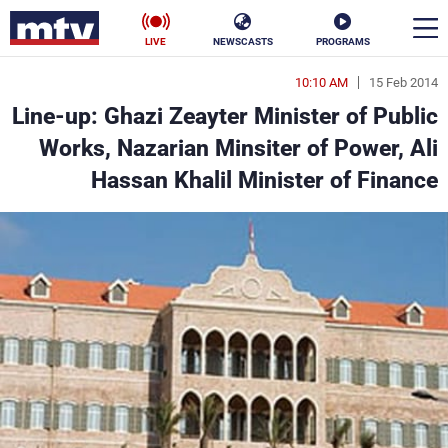
LIVE
NEWSCASTS
PROGRAMS
10:10 AM
15 Feb 2014
en
Line-up: Ghazi Zeayter Minister of Public
الأخبار
Works, Nazarian Minsiter of Power, Ali
Hassan Khalil Minister of Finance
سياسة
ناس
إقتصاد
فن
منوعات
رياضة
كأس العالم
البرامج
جدول البرامج