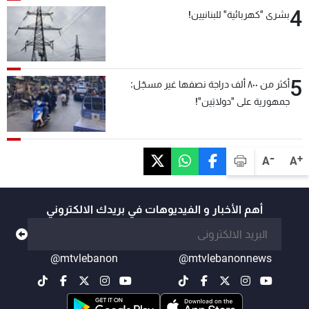
4
بشرى "كهربائية" للبنانيين!
5
أكثر من ٨٠٠ ألف دراجة نصفها غير مسجّل:
جمهورية على "دولابَين"!
-
+
A
A
أهم الأخبار و الفيديوهات في بريدك الالكتروني
@mtvlebanon
@mtvlebanonnews