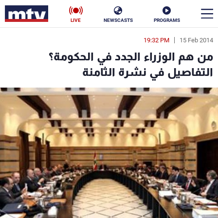
LIVE
NEWSCASTS
PROGRAMS
19:32 PM
15 Feb 2014
en
من هم الوزراء الجدد في الحكومة؟
الأخبار
التفاصيل في نشرة الثامنة
سياسة
ناس
إقتصاد
فن
منوعات
رياضة
كأس العالم
البرامج
جدول البرامج