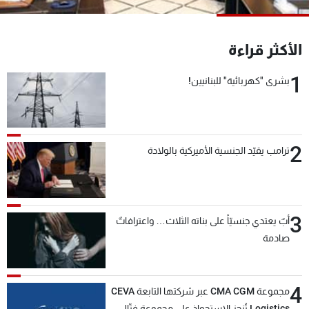
شاهد البرامج
الترددات
الأكثر قراءة
1
عن MTV
وظائف
بشرى "كهربائية" للبنانيين!
الإنـتـاج
تواصل معنا
لاعلاناتكم
شروط الإسـتخدام
سياسة الخصوصية
2
ترامب يقيّد الجنسية الأميركية بالولادة
3
أبٌ يعتدي جنسيّاً على بناته الثلاث… واعترافاتٌ
صادمة
4
مجموعة CMA CGM عبر شركتها التابعة CEVA
Logistics تُنجز الاستحواذ على مجموعة فتّال