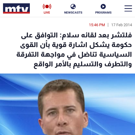
LIVE
NEWSCASTS
PROGRAMS
15:46 PM
17 Feb 2014
en
فلتشر بعد لقائه سلام: التوافق على
الأخبار
حكومة يشكل اشارة قوية بأن القوى
السياسية تناضل في مواجهة التفرقة
سياسة
ناس
والتطرف والتسليم بالأمر الواقع
إقتصاد
فن
منوعات
رياضة
كأس العالم
البرامج
جدول البرامج