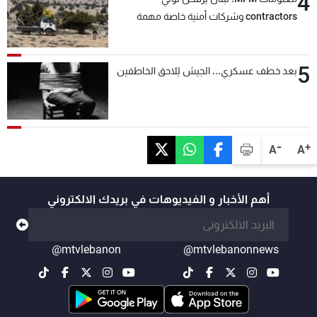
4
contractors وشركات أمنية خاصة مهمة
التحقق من نزع سلاح "حزب الله"
5
بعد خطف عسكري... الجيش يُلاحق الخاطفين
-
+
A
A
أهم الأخبار و الفيديوهات في بريدك الالكتروني
@mtvlebanon
@mtvlebanonnews