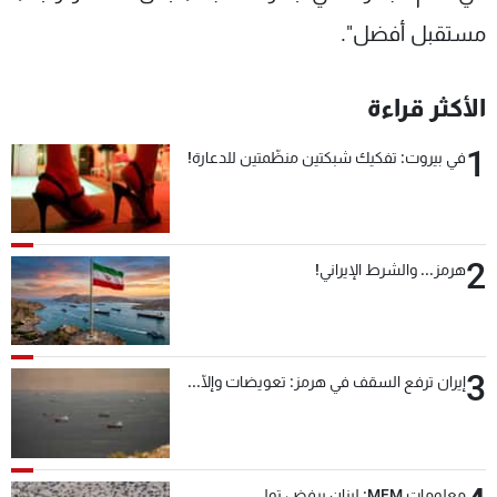
مستقبل أفضل".
الأكثر قراءة
1
في بيروت: تفكيك شبكتين منظّمتين للدعارة!
2
هرمز... والشرط الإيراني!
3
إيران ترفع السقف في هرمز: تعويضات وإلّا...
معلومات MFM: لبنان يرفض تولي