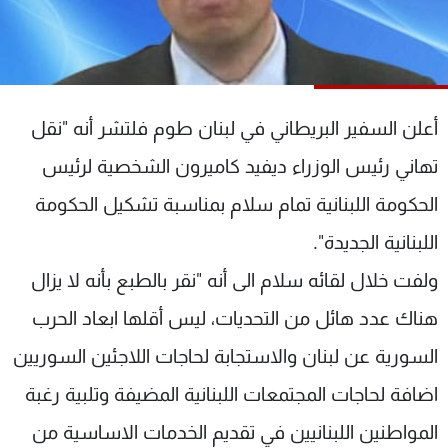
شاهد البرامج
الترددات
عن MTV
وظائف
أعلن السفير البريطاني في لبنان طوم فلتشر أنه "نقل
الإنـتـاج
تواصل معنا
لاعلاناتكم
شروط الإسـتخدام
تهاني رئيس الوزراء ديفيد كاميرون الشخصية لرئيس
سياسة الخصوصية
الحكومة اللبنانية تمام سلام بمناسبة تشكيل الحكومة
اللبنانية الجديدة".
ولفت خلال لقائه سلام الى أنه "نقر بالطبع بأنه لا يزال
هناك عدد هائل من التحديات، ليس أقلها ابعاد الحرب
السورية عن لبنان والاستجابة لحاجات اللاجئين السوريين
اضافة لحاجات المجتمعات اللبنانية المضيفة وتلبية رغبة
المواطنين اللبنانيين في تقديم الخدمات الاساسية من