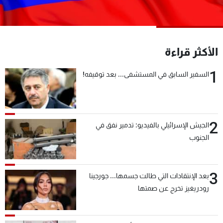
شاهد البرامج
الترددات
الأكثر قراءة
عن MTV
وظائف
الإنـتـاج
تواصل معنا
1
السفير السابق في المستشفى... بعد توقيفه!
لاعلاناتكم
شروط الإسـتخدام
سياسة الخصوصية
2
الجيش الإسرائيلي بالفيديو: تدمير نفق في
الجنوب
3
بعد الإنتقادات التي طالت جسمها... جورجينا
رودريغيز تخرج عن صمتها