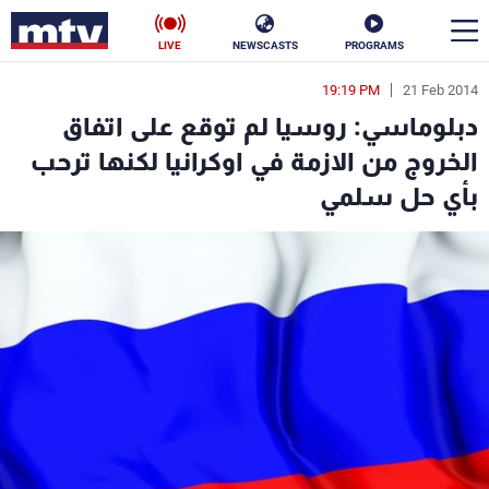
LIVE
NEWSCASTS
PROGRAMS
19:19 PM
21 Feb 2014
en
دبلوماسي: روسيا لم توقع على اتفاق
الأخبار
الخروج من الازمة في اوكرانيا لكنها ترحب
بأي حل سلمي
سياسة
ناس
إقتصاد
فن
منوعات
رياضة
كأس العالم
البرامج
جدول البرامج