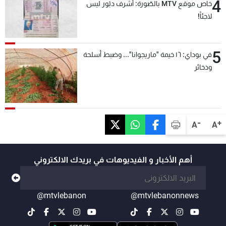
4
خاص موقع MTV بالصّورة: أشرف دبّور ليس
لاجئاً!
5
في بوداي: ١٦ خيمة "ماريجوانا"... وضبط أسلحة
وذخائر
-
+
A
A
أهم الأخبار و الفيديوهات في بريدك الالكتروني
@mtvlebanon
@mtvlebanonnews