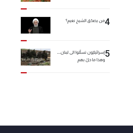
4
من يصدّق الشيخ نعيم؟
5
إسرائيليّون تسلّلوا الى لبنان...
وهذا ما حلّ بهم