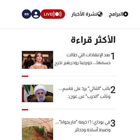
البرامج
نشرة الأخبار
LIVE
en
الأكثر قراءة
1
بعد الإنتقادات التي طالت
جسمها... جورجينا رودريغيز تخرج
عن صمتها
2
نائب "الثنائي" يردّ على قاسم...
ونائب "الحزب" عن عون:
"انشالله خير"
3
في بوداي: ١٦ خيمة "ماريجوانا"...
وضبط أسلحة وذخائر